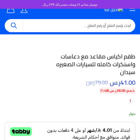
توصيل مجاني اذا وصلت مشترياتك 299 ريال
0
طقم اكياس مقاعد مع دعاسات
واستكرات كامله للسيارات الصغيره
سيدان
41.00
ر.س
79.00
ر.س
خصم:
38.00
ر.س
(48%)
متوفر