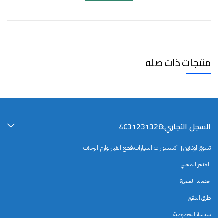
منتجات ذات صله
السجل التجاري:4031231328
تسوق أونلاين | اكسسوارات السيارات،قطع الغيار،لوازم الرحلات
المتجر المحلي
خدماتنا المميزة
طرق الدفع
سياسة الخصوصية