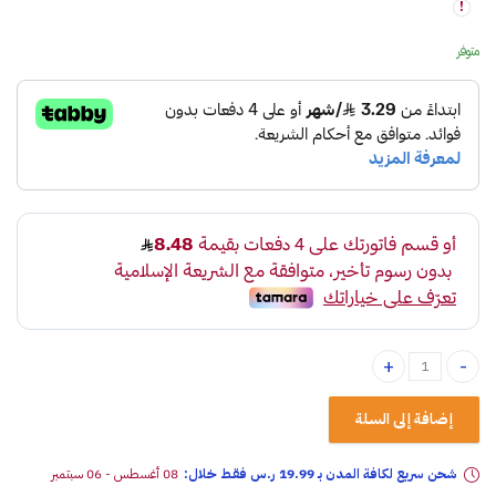
متوفر
طقم تلميع اسفنج مع مقبض quantity
إضافة إلى السلة
شحن سريع لكافة المدن بـ 19.99 ر.س فقـط خلال:
08 أغسطس - 06 سبتمبر