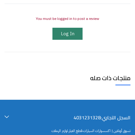
You must be logged in to post a review
Log In
منتجات ذات صله
السجل التجاري:4031231328
تسوق أونلاين | اكسسوارات السيارات،قطع الغيار،لوازم الرحلات