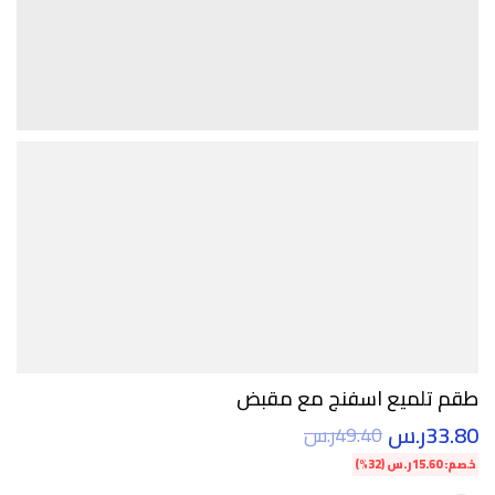
طقم تلميع اسفنج مع مقبض
33.80
ر.س
49.40
ر.س
خصم:
15.60
ر.س
(32%)