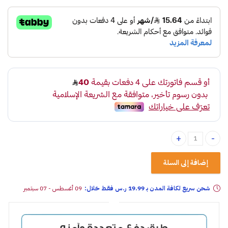
طقم طيس اكسنت 2013-2015 عدد 4 تايواني quantity
إضافة إلى السلة
شحن سريع لكافة المدن بـ 19.99 ر.س فقـط خلال:
09 أغسطس - 07 سبتمبر