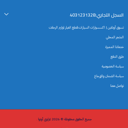
السجل التجاري:4031231328
تسوق أونلاين | اكسسوارات السيارات،قطع الغيار،لوازم الرحلات
المتجر المحلي
خدماتنا المميزة
طرق الدفع
سياسة الخصوصية
سياسة الضمان والإرجاع
تواصل معنا
جميع الحقوق محفوظة © 2026 غزاوي أوتوا .