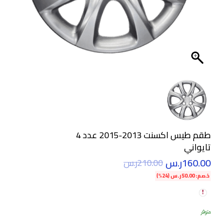
طقم طيس اكسنت 2013-2015 عدد 4
تايواني
160.00
ر.س
210.00
ر.س
خصم:
50.00
ر.س
(24%)
متوفر