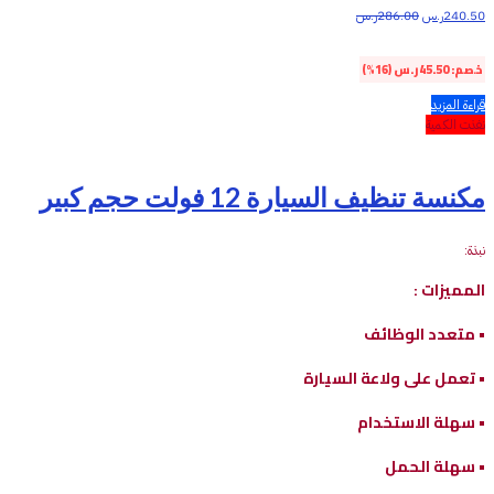
240.50
ر.س
286.00
ر.س
خصم:
45.50
ر.س
(16%)
قراءة المزيد
نفذت الكمية
مكنسة تنظيف السيارة 12 فولت حجم كبير
نبذة:
المميزات :
• متعدد الوظائف
• تعمل على ولاعة السيارة
• سهلة الاستخدام
• سهلة الحمل