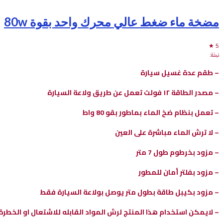
مضخة ماء ضغط عالي محرك واحد بقوة 80w
5 ★
نبذة:
– طقم عدة غسيل سيارة
– مصدر الطاقة ۱۲ فولت تعمل عن طريق ولاعة السيارة
– تعمل بنظام ضخ الماء بماطور بقو 80 واط
– لا ترش الماء مباشرة على العين
– مزود بخرطوم طول 7 متر
– مزود بفلتر أمان للمطور
– مزود بكيبل طاقة بطول متر يوصل بولاعة السيارة فقط
– لايمكن استخدام هذا المنتج لرش المواد القابله للاشتعال او الخطرة 