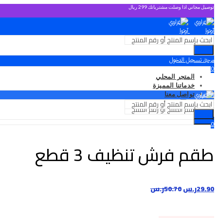
توصيل مجاني اذا وصلت مشترياتك 299 ريال
بحث
تسجيل الدخول
مرحبًا،
0
المتجر المحلي
0.00
ر.س
خدماتنا المميزة
القائمة
تواصل معنا
القائمة
تسجيل الدخول
مرحبًا،
بحث
بحث
0
0
0.00
ر.س
0.00
ر.س
طقم فرش تنظيف 3 قطع
29.90
ر.س
50.70
ر.س