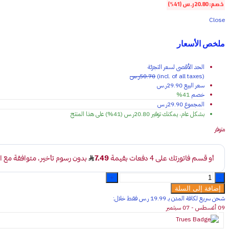
خصم:
20.80
ر.س
(41%)
Close
ملخص الأسعار
الحد الأقصى لسعر التجزئة
(incl. of all taxes)
50.70
ر.س
سعر البيع
29.90
ر.س
خصم
41%
المجموع
29.90
ر.س
بشكل عام، يمكنك توفير
20.80
ر.س
(41%)
على هذا المنتج
متوفر
طقم
فرش
إضافة إلى السلة
تنظيف
شحن سريع لكافة المدن بـ 19.99 ر.س فقـط خلال:
3
09 أغسطس - 07 سبتمبر
قطع
quantity