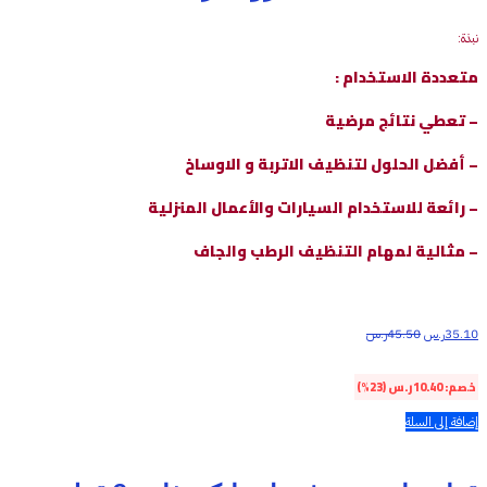
نبذة:
متعددة الاستخدام :
– تعطي نتائج مرضية
– أفضل الحلول لتنظيف الاتربة و الاوساخ
– رائعة للاستخدام السيارات والأعمال المنزلية
– مثالية لمهام التنظيف الرطب والجاف
35.10
ر.س
45.50
ر.س
خصم:
10.40
ر.س
(23%)
إضافة إلى السلة