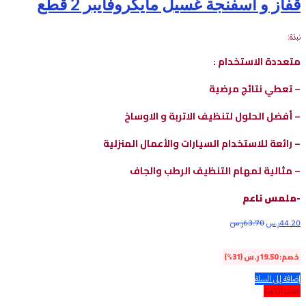
قفاز و اسفنجة غسيل مايكروفايبر 2 قطع
نبذة:
متعددة الاستخدام :
– تعطي نتائج مرضية
– أفضل الحلول لتنظيف الاتربة و الاوساخ
– رائعة للاستخدام السيارات والأعمال المنزلية
– مثالية لمهام التنظيف الرطب والجاف
-ملمس ناعم
44.20
ر.س
63.70
ر.س
خصم:
19.50
ر.س
(31%)
إضافة إلى السلة
نفذت الكمية