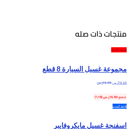
منتجات ذات صله
نفذت الكمية
مجموعة غسيل السيارة 8 قطع
74.10
ر.س
91.00
ر.س
خصم:
16.90
ر.س
(19%)
قراءة المزيد
اسفنجة غسيل مايكروفايبر