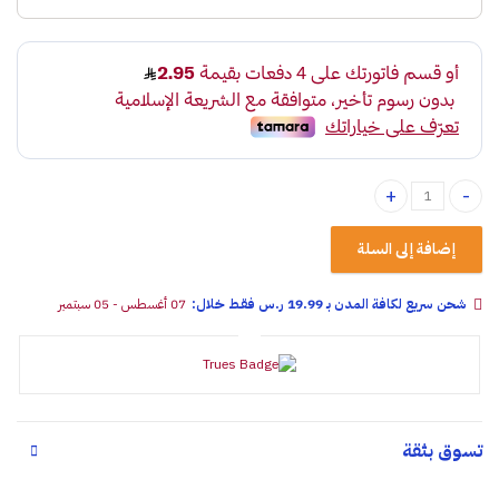
منظم أسلاك سيليكون لاصق على شكل إبهام (طقم قطعتين) quantity
إضافة إلى السلة
شحن سريع لكافة المدن بـ 19.99 ر.س فقـط خلال:
07 أغسطس - 05 سبتمبر
تسوق بثقة