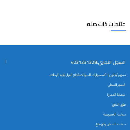
منتجات ذات صله
السجل التجاري:4031231328
تسوق أونلاين | اكسسوارات السيارات،قطع الغيار،لوازم الرحلات
المتجر المحلي
خدماتنا المميزة
طرق الدفع
سياسة الخصوصية
سياسة الضمان والإرجاع