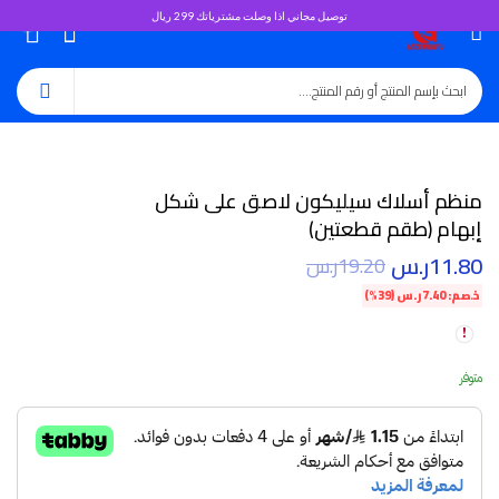
توصيل مجاني اذا وصلت مشترياتك 299 ريال
0
منظم أسلاك سيليكون لاصق على شكل
إبهام (طقم قطعتين)
11.80
ر.س
19.20
ر.س
خصم:
7.40
ر.س
(39%)
متوفر