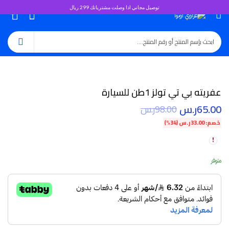
توصيل مجاني اذا وصلت مشترياتك 299 ريال
0
عفريته بي تي تولز 1طن للسيارة
65.00
ر.س
98.00
ر.س
خصم:
33.00
ر.س
(34%)
متوفر