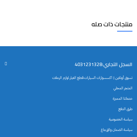
منتجات ذات صله
السجل التجاري:4031231328
تسوق أونلاين | اكسسوارات السيارات،قطع الغيار،لوازم الرحلات
المتجر المحلي
خدماتنا المميزة
طرق الدفع
سياسة الخصوصية
سياسة الضمان والإرجاع