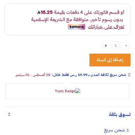
عفريته بي تي تولز 1طن للسيارة quantity
إضافة إلى السلة
شحن سريع لكافة المدن بـ 19.99 ر.س فقـط خلال:
08 أغسطس - 06 سبتمبر
تسوق بثقة
شحن سريع