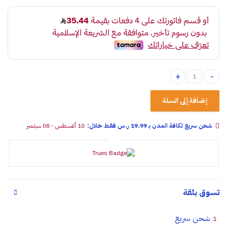
عفريته زيت لاندكروزر 3 طن تروس quantity
إضافة إلى السلة
شحن سريع لكافة المدن بـ 19.99 ر.س فقـط خلال:
10 أغسطس - 08 سبتمبر
تسوق بثقة
شحن سريع