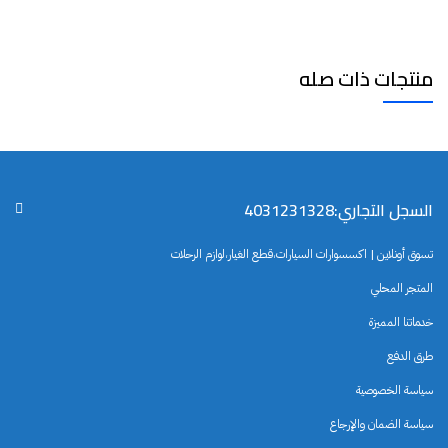
منتجات ذات صله
السجل التجاري:4031231328
تسوق أونلاين | اكسسوارات السيارات،قطع الغيار،لوازم الرحلات
المتجر المحلي
خدماتنا المميزة
طرق الدفع
سياسة الخصوصية
سياسة الضمان والإرجاع