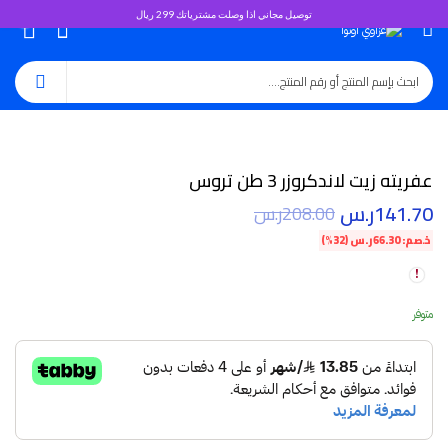
توصيل مجاني اذا وصلت مشترياتك 299 ريال
0
عفريته زيت لاندكروزر 3 طن تروس
141.70
ر.س
208.00
ر.س
خصم:
66.30
ر.س
(32%)
متوفر