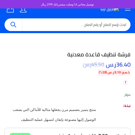
توصيل مجاني اذا وصلت مشترياتك 299 ريال
0
فرشة تنظيف قاعدة معدنية
36.40
ر.س
45.50
ر.س
خصم:
9.10
ر.س
(20%)
متوفر
نبذة:
منتج
يتميز
بتصميم
مرن
يجعلها
مثالية
للأماكن
التي
يصعب
الوصول
إليها
مصنوعة
بإتقان
لتسهل
عملية
التنظيف