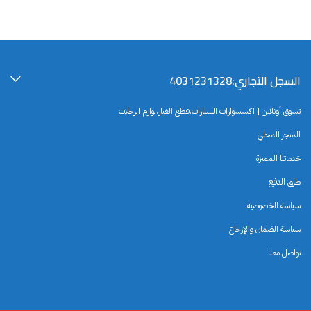
السجل التجاري:4031231328
تسوق أونلاين | اكسسوارات السيارات،قطع الغيار،لوازم الرحلات
المتجر المحلي
خدماتنا المميزة
طرق الدفع
سياسة الخصوصية
سياسة الضمان والإرجاع
تواصل معنا