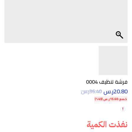
فرشة تنظيف 0004
20.80
ر.س
36.40
ر.س
خصم:
15.60
ر.س
(43%)
نفذت الكمية