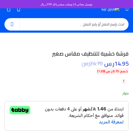
توصيل مجاني اذا وصلت مشترياتك 299 ريال
0
فرشة خشبية للتنظيف مقاس صغير
14.95
ر.س
24.70
ر.س
خصم:
9.75
ر.س
(39%)
متوفر