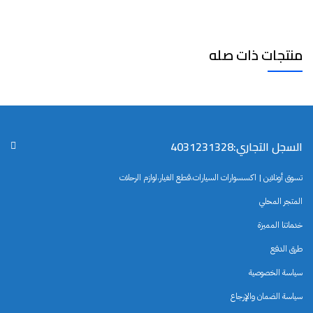
منتجات ذات صله
السجل التجاري:4031231328
تسوق أونلاين | اكسسوارات السيارات،قطع الغيار،لوازم الرحلات
المتجر المحلي
خدماتنا المميزة
طرق الدفع
سياسة الخصوصية
سياسة الضمان والإرجاع