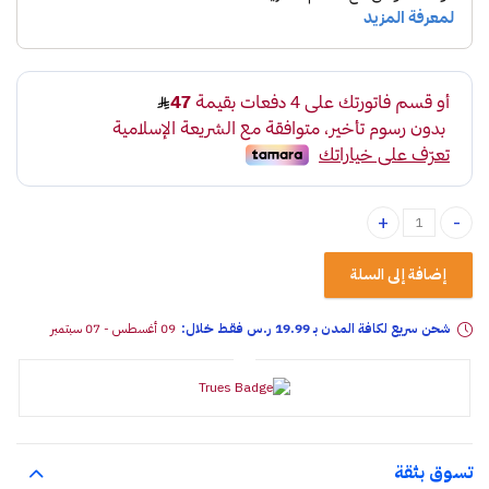
فرشه حماية للشنطة ربل عازل للماء مقاس 140*109 سم quantity
إضافة إلى السلة
شحن سريع لكافة المدن بـ 19.99 ر.س فقـط خلال:
09 أغسطس - 07 سبتمبر
تسوق بثقة