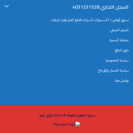
السجل التجاري:4031231328
تسوق أونلاين | اكسسوارات السيارات،قطع الغيار،لوازم الرحلات
المتجر المحلي
خدماتنا المميزة
طرق الدفع
سياسة الخصوصية
سياسة الضمان والإرجاع
تواصل معنا
جميع الحقوق محفوظة © 2026 غزاوي أوتوا .