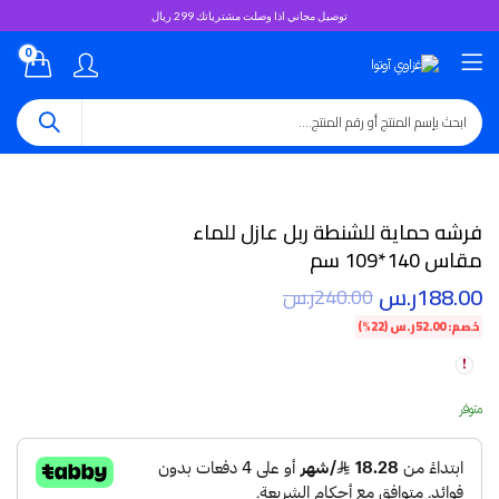
توصيل مجاني اذا وصلت مشترياتك 299 ريال
0
فرشه حماية للشنطة ربل عازل للماء
مقاس 140*109 سم
188.00
ر.س
240.00
ر.س
خصم:
52.00
ر.س
(22%)
متوفر