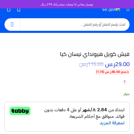
توصيل مجاني اذا وصلت مشترياتك 299 ريال
0
فيش كويل هيونداي نيسان كيا
29.00
ر.س
115.00
ر.س
خصم:
86.00
ر.س
(75%)
متوفر