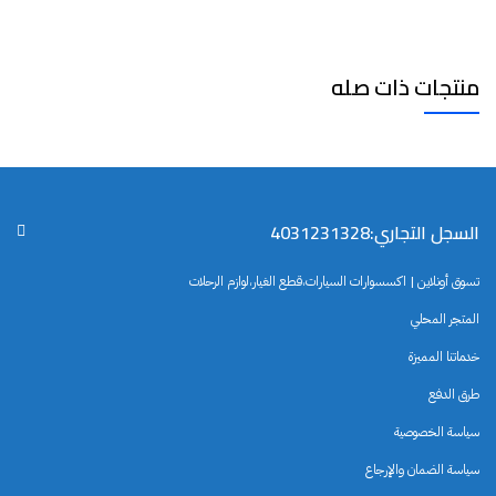
منتجات ذات صله
السجل التجاري:4031231328
تسوق أونلاين | اكسسوارات السيارات،قطع الغيار،لوازم الرحلات
المتجر المحلي
خدماتنا المميزة
طرق الدفع
سياسة الخصوصية
سياسة الضمان والإرجاع