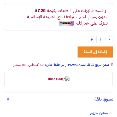
فيش كويل هيونداي نيسان كيا quantity
إضافة إلى السلة
شحن سريع لكافة المدن بـ 19.99 ر.س فقـط خلال:
10 أغسطس - 08 سبتمبر
تسوق بثقة
شحن سريع