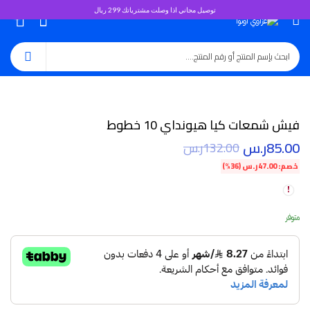
توصيل مجاني اذا وصلت مشترياتك 299 ريال
0
فيش شمعات كيا هيونداي 10 خطوط
85.00
ر.س
132.00
ر.س
خصم:
47.00
ر.س
(36%)
متوفر