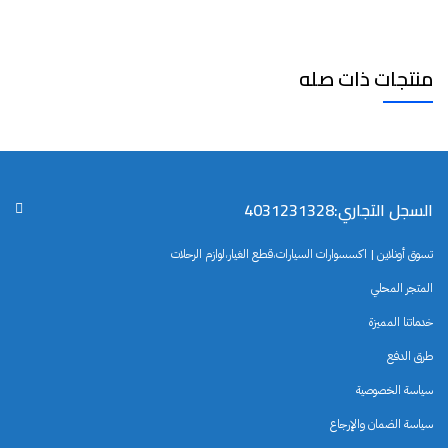
منتجات ذات صله
السجل التجاري:4031231328
تسوق أونلاين | اكسسوارات السيارات،قطع الغيار،لوازم الرحلات
المتجر المحلي
خدماتنا المميزة
طرق الدفع
سياسة الخصوصية
سياسة الضمان والإرجاع