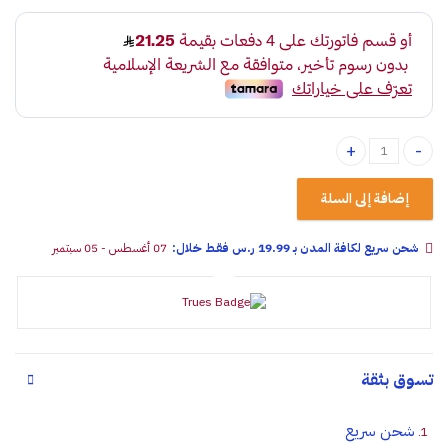
فيش شمعات كيا هيونداي 10 خطوط quantity
إضافة إلى السلة
شحن سريع لكافة المدن بـ 19.99 ر.س فقـط خلال:
07 أغسطس - 05 سبتمبر
تسوق بثقة
شحن سريع