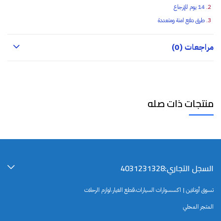
14 يوم للإرجاع
طرق دفع امنة ومتعددة
مراجعات (0)
منتجات ذات صله
السجل التجاري:4031231328
تسوق أونلاين | اكسسوارات السيارات،قطع الغيار،لوازم الرحلات
المتجر المحلي