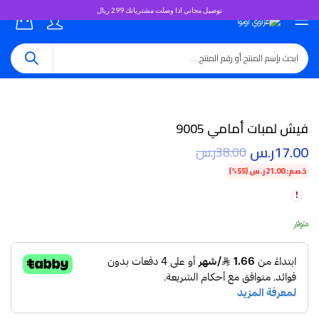
توصيل مجاني اذا وصلت مشترياتك 299 ريال
0
فيش لمبات أمامي 9005
17.00
ر.س
38.00
ر.س
خصم:
21.00
ر.س
(55%)
متوفر