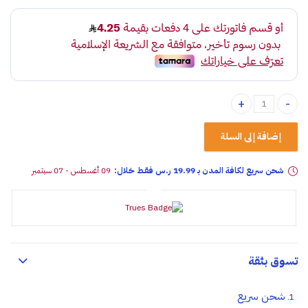
فيش لمبات أمامي 9005 quantity
إضافة إلى السلة
شحن سريع لكافة المدن بـ 19.99 ر.س فقـط خلال:
09 أغسطس - 07 سبتمبر
تسوق بثقة
شحن سريع