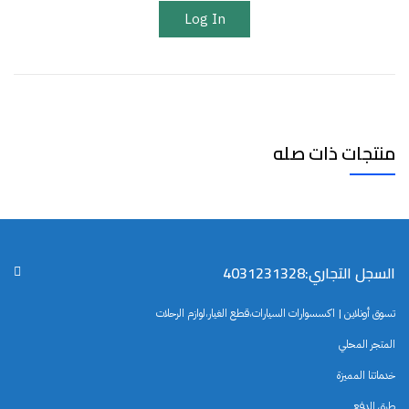
Log In
منتجات ذات صله
السجل التجاري:4031231328
تسوق أونلاين | اكسسوارات السيارات،قطع الغيار،لوازم الرحلات
المتجر المحلي
خدماتنا المميزة
طرق الدفع