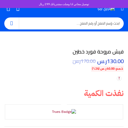
توصيل مجاني اذا وصلت مشترياتك 299 ريال
0
فيش مروحة فورد خطين
130.00
ر.س
170.00
ر.س
خصم:
40.00
ر.س
(24%)
نفذت الكمية