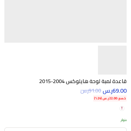
قاعدة لمبة لوحة هايلوكس 2004-2015
69.00
ر.س
91.00
ر.س
خصم:
22.00
ر.س
(24%)
متوفر