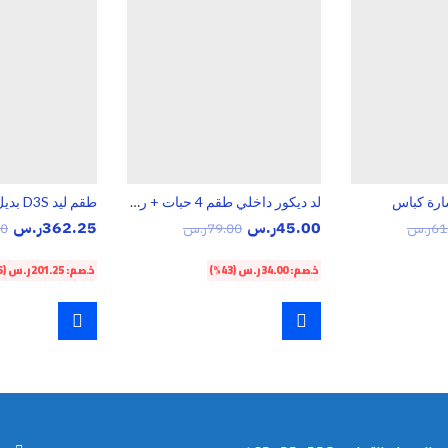
ارة كباس
لد ديكور داخلي طقم 4 حبات + ريموت RGB
45.00
ر.س
362.25
ر.س
61
ر.س
79.00
ر.س
50
خصم:
34.00
ر.س
(43%)
خصم:
201.25
ر.س
(36%)