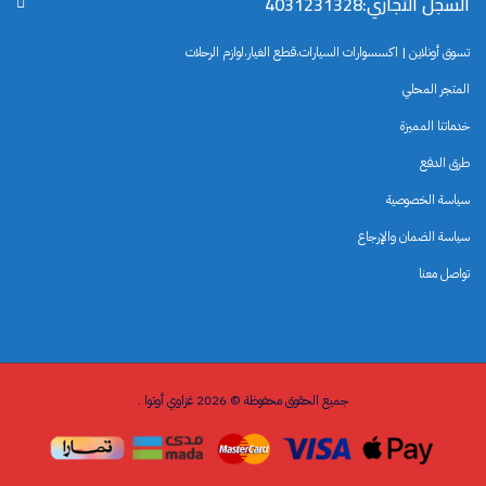
السجل التجاري:4031231328
تسوق أونلاين | اكسسوارات السيارات،قطع الغيار،لوازم الرحلات
المتجر المحلي
خدماتنا المميزة
طرق الدفع
سياسة الخصوصية
سياسة الضمان والإرجاع
تواصل معنا
جميع الحقوق محفوظة © 2026 غزاوي أوتوا .