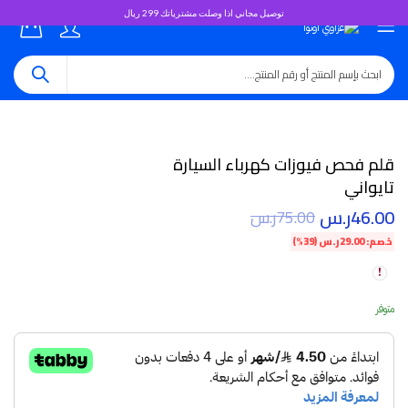
توصيل مجاني اذا وصلت مشترياتك 299 ريال
0
قلم فحص فيوزات كهرباء السيارة
تايواني
46.00
ر.س
75.00
ر.س
خصم:
29.00
ر.س
(39%)
متوفر