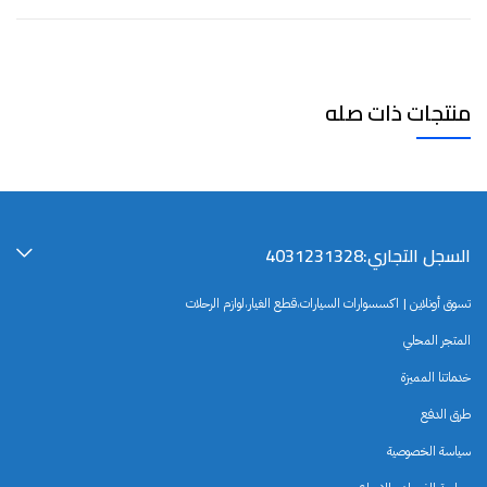
منتجات ذات صله
السجل التجاري:4031231328
تسوق أونلاين | اكسسوارات السيارات،قطع الغيار،لوازم الرحلات
المتجر المحلي
خدماتنا المميزة
طرق الدفع
سياسة الخصوصية