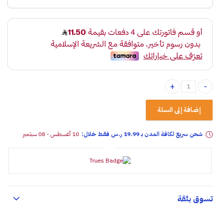
قلم فحص فيوزات كهرباء السيارة تايواني quantity
إضافة إلى السلة
شحن سريع لكافة المدن بـ 19.99 ر.س فقـط خلال:
10 أغسطس - 08 سبتمبر
تسوق بثقة