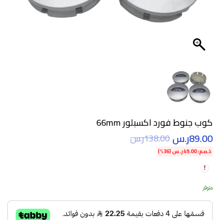
كوب جنوط فورد اكسبلور 66mm
89.00
ر.س
138.00
ر.س
خصم:
49.00
ر.س
(36%)
متوفر