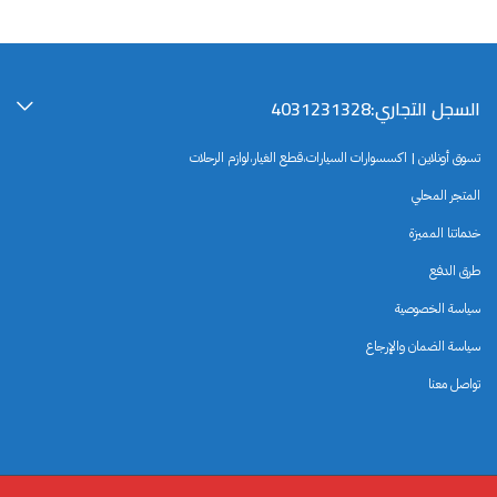
السجل التجاري:4031231328
تسوق أونلاين | اكسسوارات السيارات،قطع الغيار،لوازم الرحلات
المتجر المحلي
خدماتنا المميزة
طرق الدفع
سياسة الخصوصية
سياسة الضمان والإرجاع
تواصل معنا