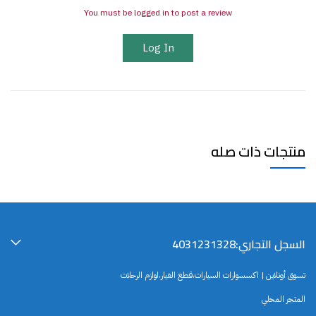
You must be logged in to post a review
Log In
منتجات ذات صله
السجل التجاري:4031231328
تسوق أونلاين | اكسسوارات السيارات،قطع الغيار،لوازم الرحلات
المتجر المحلي