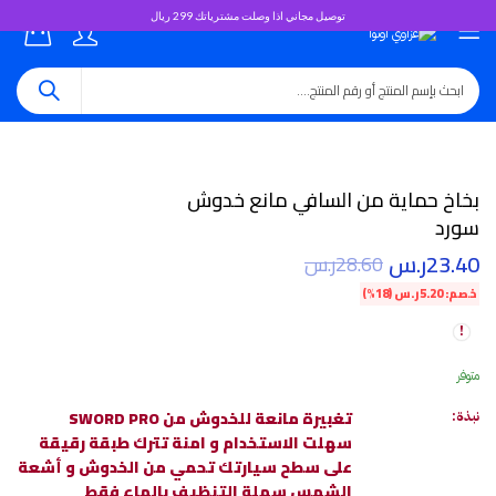
توصيل مجاني اذا وصلت مشترياتك 299 ريال
0
بخاخ حماية من السافي مانع خدوش
سورد
23.40
ر.س
28.60
ر.س
خصم:
5.20
ر.س
(18%)
متوفر
تغبيرة مانعة للخدوش من SWORD PRO
نبذة:
سهلت الاستخدام و امنة تترك طبقة رقيقة
على سطح سيارتك تحمي من الخدوش و أشعة
الشمس سهلة التنظيف بالماء فقط