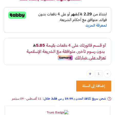
بخاخ حماية من السافي مانع خدوش سورد quantity
إضافة إلى السلة
شحن سريع لكافة المدن بـ 19.99 ر.س فقـط خلال:
11 أغسطس - 09 سبتمبر