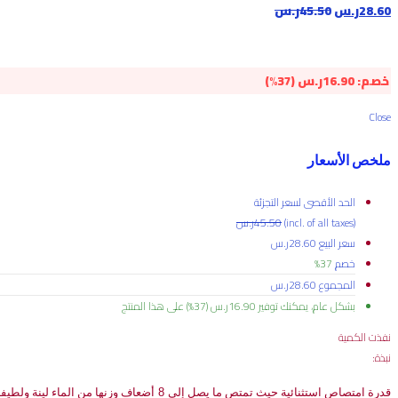
28.60
ر.س
45.50
ر.س
خصم:
16.90
ر.س
(37%)
Close
ملخص الأسعار
الحد الأقصى لسعر التجزئة
(incl. of all taxes)
45.50
ر.س
سعر البيع
28.60
ر.س
خصم
37%
المجموع
28.60
ر.س
بشكل عام، يمكنك توفير
16.90
ر.س
(37%)
على هذا المنتج
نفذت الكمية
نبذة:
قدرة
امتصاص
استثنائية
حيث
تمتص
ما
يصل
إلى
8
أضعاف
وزنها
من
الماء
لينة
ولطيفة