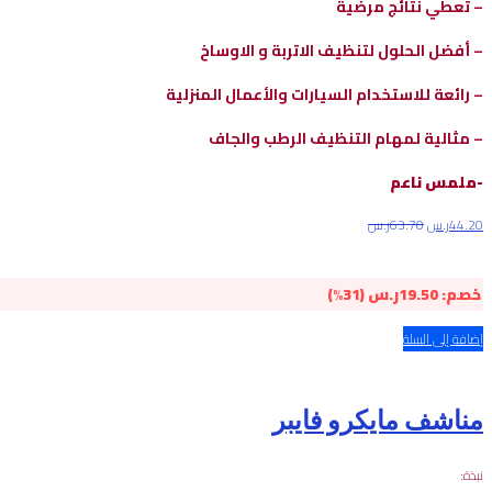
– تعطي نتائج مرضية
– أفضل الحلول لتنظيف الاتربة و الاوساخ
– رائعة للاستخدام السيارات والأعمال المنزلية
– مثالية لمهام التنظيف الرطب والجاف
-ملمس ناعم
44.20
ر.س
63.70
ر.س
خصم:
19.50
ر.س
(31%)
إضافة إلى السلة
مناشف مايكرو فايبر
نبذة: