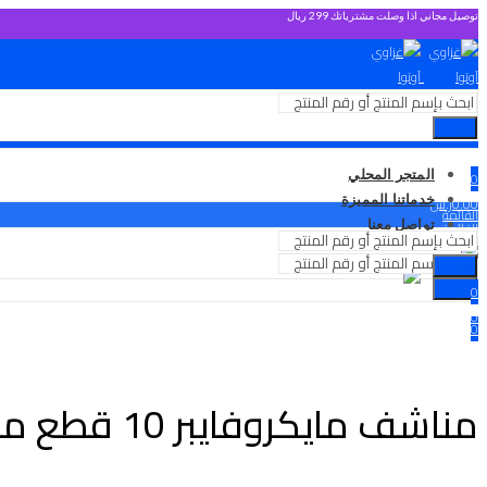
توصيل مجاني اذا وصلت مشترياتك 299 ريال
بحث
تسجيل الدخول
مرحبًا،
المتجر المحلي
0
خدماتنا المميزة
0.00
ر.س
القائمة
تواصل معنا
القائمة
بحث
0
بحث
تسجيل الدخول
مرحبًا،
0.00
ر.س
0
0.00
ر.س
مناشف مايكروفايبر 10 قطع مقاس 40*40