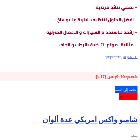
– تعطي نتائج مرضية
– افضل الحلول لتنظيف الاتربة و الاوس
اخ
– رائعة للاستخدام السيارات و الاعمال المنزلية
– مثالية لمهام التنظيف الرطب و الجاف
44.20
ر.س
53.30
ر.س
خصم:
9.10
ر.س
(17%)
إضافة إلى السلة
نفذت الكمية
شامبو واكس امريكي عدة ألوان
نبذة: