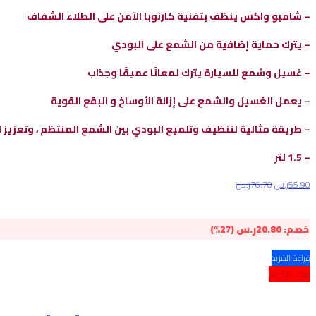
– شامبو واكس ينظف بتقنية كارنوبا الآمن على الطلاء الشفاف
– يترك حماية إضافية من الشمع على البودي
– غسيل وشمع للسيارة يترك لمعانًا عميقًا وجذاب
– يعمل الغسيل والشمع على إزالة الأوساخ و البقع القوية
– طريقة مثالية لتنظيف وتلميع البودي بين الشمع المنتظم ، وتعزيز ا
– 1.5 لتر
55.90
ر.س
76.70
ر.س
خصم:
20.80
ر.س
(27%)
قراءة المزيد
نفذت الكمية