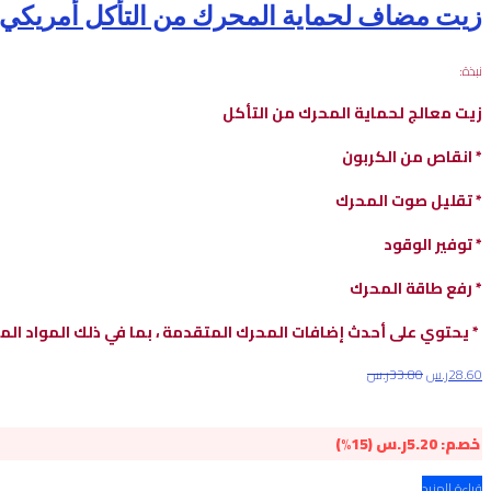
زيت مضاف لحماية المحرك من التأكل أمريكي
نبذة:
زيت معالج لحماية المحرك من التأكل
* انقاص من الكربون
* تقليل صوت المحرك
* توفير الوقود
* رفع طاقة المحرك
* يحتوي على أحدث إضافات المحرك المتقدمة ، بما في ذلك المواد ال
28.60
ر.س
33.80
ر.س
خصم:
5.20
ر.س
(15%)
قراءة المزيد