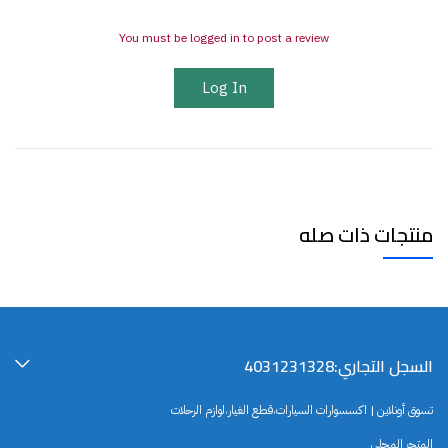
You must be logged in to post a review
Log In
منتجات ذات صله
السجل التجاري:4031231328
تسوق أونلاين | اكسسوارات السيارات،قطع الغيار،لوازم الرحلات
المتجر المحلي