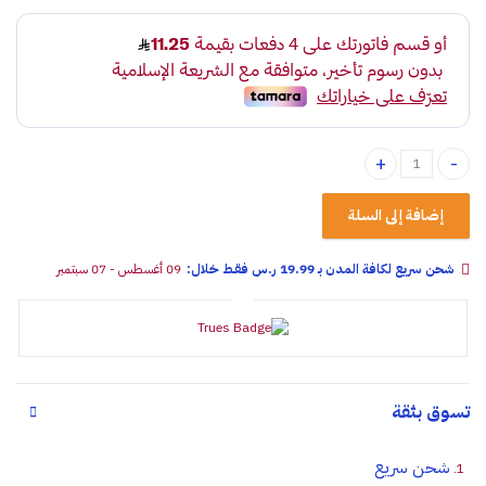
مراية ميكب للسيارة مع اضائة ليد quantity
إضافة إلى السلة
شحن سريع لكافة المدن بـ 19.99 ر.س فقـط خلال:
09 أغسطس - 07 سبتمبر
تسوق بثقة
شحن سريع