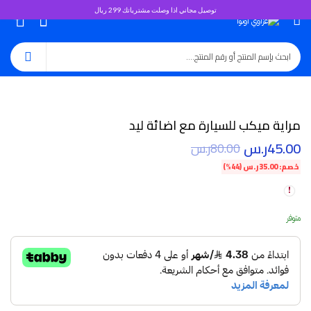
توصيل مجاني اذا وصلت مشترياتك 299 ريال
0
مراية ميكب للسيارة مع اضائة ليد
45.00
ر.س
80.00
ر.س
خصم:
35.00
ر.س
(44%)
متوفر