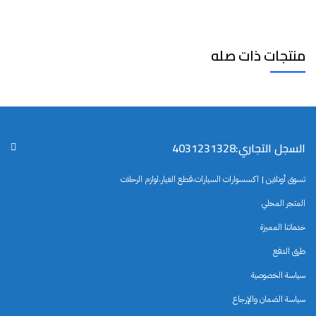
منتجات ذات صله
السجل التجاري:4031231328
تسوق أونلاين | اكسسوارات السيارات،قطع الغيار،لوازم الرحلات
المتجر المحلي
خدماتنا المميزة
طرق الدفع
سياسة الخصوصية
سياسة الضمان والإرجاع