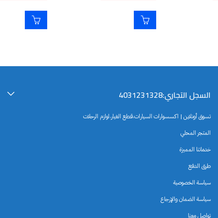
السجل التجاري:4031231328
تسوق أونلاين | اكسسوارات السيارات،قطع الغيار،لوازم الرحلات
المتجر المحلي
خدماتنا المميزة
طرق الدفع
سياسة الخصوصية
سياسة الضمان والإرجاع
تواصل معنا