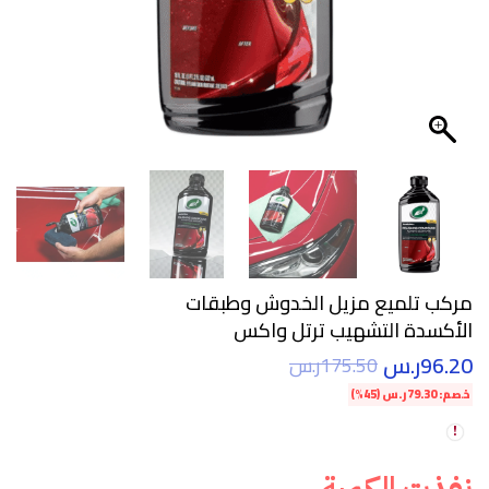
مركب تلميع مزيل الخدوش وطبقات
الأكسدة التشهيب ترتل واكس
96.20
ر.س
175.50
ر.س
خصم:
79.30
ر.س
(45%)