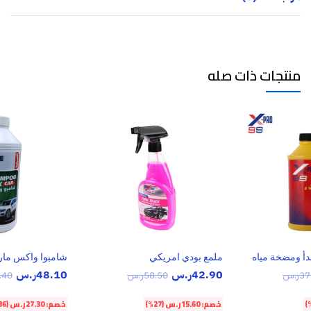
منتجات ذات صله
صدأ ومضخة مياه
ملمع بودي امريكي
شامبوا واكس مار
42.90
ر.س
48.10
ر.س
37
ر.س
58.50
ر.س
.40
خصم:
15.60
ر.س
(27%)
خصم:
27.30
ر.س
(36%)