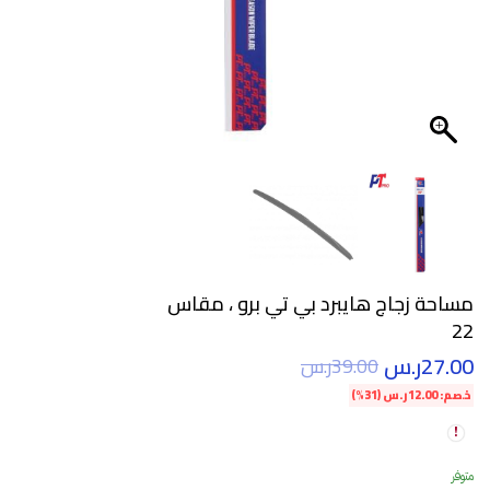
مساحة زجاج هايبرد بي تي برو ، مقاس
22
27.00
ر.س
39.00
ر.س
خصم:
12.00
ر.س
(31%)
متوفر