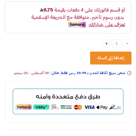
مساحة زجاج هايبرد بي تي برو ، مقاس 22 quantity
إضافة إلى السلة
شحن سريع لكافة المدن بـ 19.99 ر.س فقـط خلال:
08 أغسطس - 06 سبتمبر