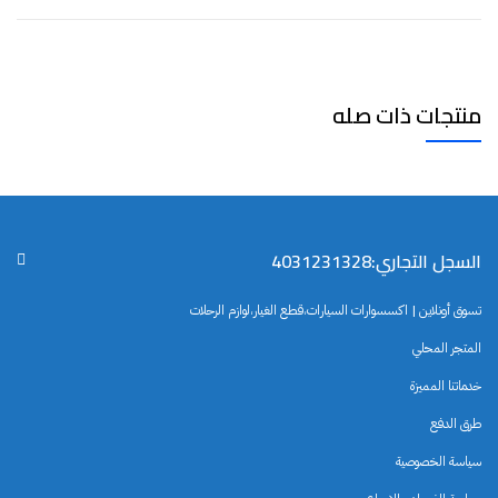
منتجات ذات صله
السجل التجاري:4031231328
تسوق أونلاين | اكسسوارات السيارات،قطع الغيار،لوازم الرحلات
المتجر المحلي
خدماتنا المميزة
طرق الدفع
سياسة الخصوصية