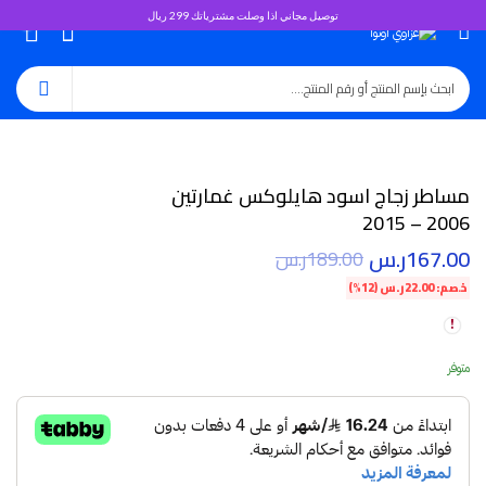
توصيل مجاني اذا وصلت مشترياتك 299 ريال
0
مساطر زجاج اسود هايلوكس غمارتين
2006 – 2015
167.00
ر.س
189.00
ر.س
خصم:
22.00
ر.س
(12%)
متوفر