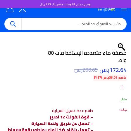
توصيل مجاني اذا وصلت مشترياتك 299 ريال
0
مضخة ماء متعدده الإستخدامات 80
واط
172.64
ر.س
208.65
ر.س
خصم:
36.01
ر.س
(17%)
متوفر
طقم عدة غسيل السيارة
نبذة:
– قوة الفولت 12 امبير
– تعمل عن طريق ولاعة السيارة
– تعمل بنظام ضخ الماء بماطور بقوة 80 واط