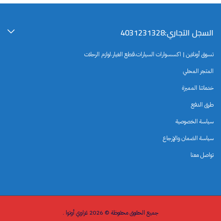
السجل التجاري:4031231328
تسوق أونلاين | اكسسوارات السيارات،قطع الغيار،لوازم الرحلات
المتجر المحلي
خدماتنا المميزة
طرق الدفع
سياسة الخصوصية
سياسة الضمان والإرجاع
تواصل معنا
جميع الحقوق محفوظة © 2026 غزاوي أوتوا .