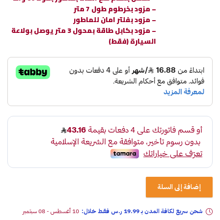
– مزود بخرطوم طول 7 متر
– مزود بفلتر امان للماطور
– مزود بكابل طاقة بمحول 3 متر يوصل بولاعة
السيارة (فقط)
إضافة إلى السلة
شحن سريع لكافة المدن بـ 19.99 ر.س فقـط خلال:
10 أغسطس - 08 سبتمبر