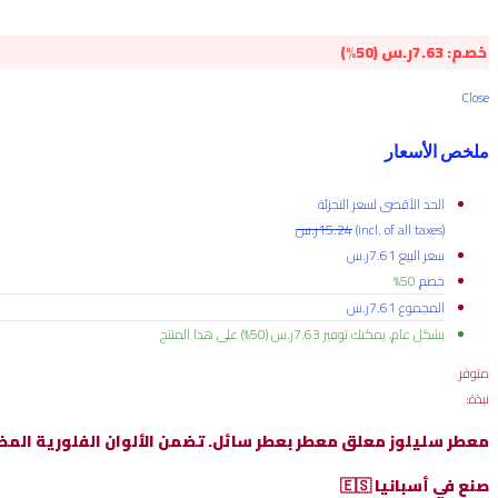
خصم:
7.63
ر.س
(50%)
Close
ملخص الأسعار
الحد الأقصى لسعر التجزئة
(incl. of all taxes)
15.24
ر.س
سعر البيع
7.61
ر.س
خصم
50%
المجموع
7.61
ر.س
بشكل عام، يمكنك توفير
7.63
ر.س
(50%)
على هذا المنتج
متوفر
نبذة:
معطر سليلوز معلق معطر بعطر سائل. تضمن الألوان الفلورية المظه
صنع في أسبانيا 🇪🇸