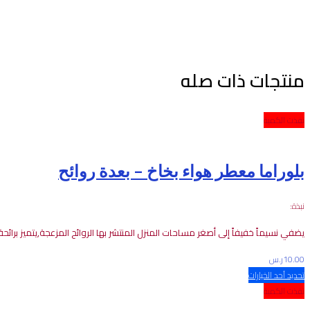
منتجات ذات صله
نفذت الكمية
بلوراما معطر هواء بخاخ – بعدة روائح
نبذة:
يضفي
نسيماً
خفيفاً
إلى
أصغر
مساحات
المنزل
المنتشر
بها
الروائح
المزعجة
,
يتميز
برائحة
10.00
ر.س
تحديد أحد الخيارات
نفذت الكمية