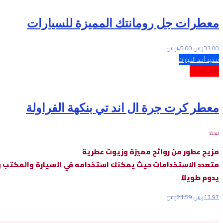
معطرات جل رومانتك المميزة للسيارات
33.00
ر.س
45.00
ر.س
تحديد أحد الخيارات
نفذت الكمية
معطر كرت جرة ال اند تي بنكهة الفراولة
نبذة:
مزيج عطور من روائح مميزة وزيوت عطرية
متعدد الاستخدامات حيث يمكنك استخدامه في السيارة والمكتب و
يدوم طويلاً
13.97
ر.س
21.59
ر.س