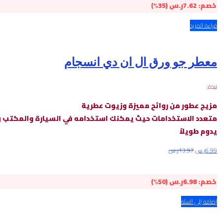
خصم:
7.62
ر.س
(35%)
قراءة المزيد
معطر جو ورق ال ان دي انسجام
نبذة:
مزيج عطور من روائح مميزة وزيوت عطرية
متعدد الاستخدامات حيث يمكنك استخدامه في السيارة والمكتب و
يدوم طويلاً
6.99
ر.س
13.97
ر.س
خصم:
6.98
ر.س
(50%)
إضافة إلى السلة