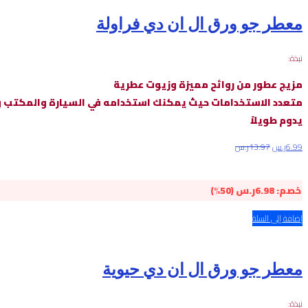
معطر جو ورق ال ان دي فراولة
نبذة:
مزيج عطور من روائح مميزة وزيوت عطرية
متعدد الاستخدامات حيث يمكنك استخدامه في السيارة والمكتب و
يدوم طويلاً
6.99
ر.س
13.97
ر.س
خصم:
6.98
ر.س
(50%)
إضافة إلى السلة
معطر جو ورق ال ان دي حيوية
نبذة: