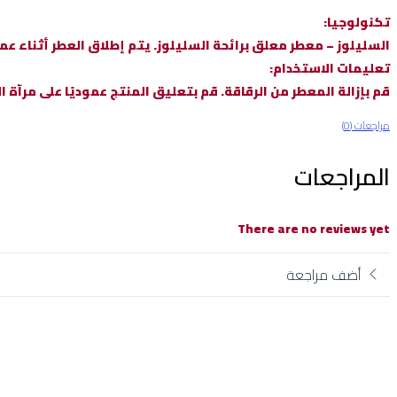
تكنولوجيا:
السليلوز – معطر معلق برائحة السليلوز. يتم إطلاق العطر أثناء عمل
تعليمات الاستخدام:
قم بإزالة المعطر من الرقاقة. قم بتعليق المنتج عموديًا على مرآة
مراجعات (0)
المراجعات
There are no reviews yet
أضف مراجعة