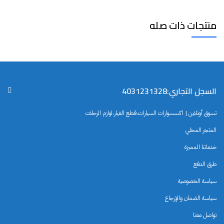
منتجات ذات صله
السجل التجاري:4031231328
تسوق أونلاين | اكسسوارات السيارات،قطع الغيار،لوازم الرحلات
المتجر المحلي
خدماتنا المميزة
طرق الدفع
سياسة الخصوصية
سياسة الضمان والإرجاع
تواصل معنا