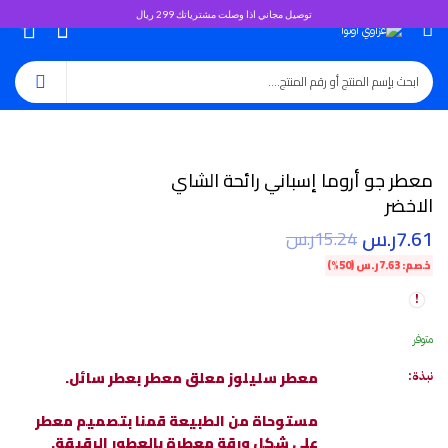
توصيل مجاني اذا وصلت مشترياتك 299 ريال
0
معطر جو أروما إسباني رائحة الشاي
الاخضر
7.61
ر.س
15.24
ر.س
خصم:
7.63
ر.س
(50%)
متوفر
معطر سليلوز معلق معطر بعطر سائل.
نبذة:
مستوحاة من الطبيعة قمنا بتصميم معطر
على شكل ورقة معطرة بالعطور الرقيقة.