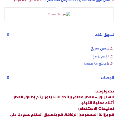
شحن سريع لكافة المدن بـ 19.99 ر.س فقـط خلال:
07 أغسطس - 05 سبتمبر
تسوق بثقة
شحن سريع
14 يوم للإرجاع
طرق دفع امنة ومتعددة
الوصف
تكنولوجيا:
السليلوز – معطر معلق برائحة السليلوز. يتم إطلاق العطر
أثناء عملية التبخر.
تعليمات الاستخدام:
قم بإزالة المعطر من الرقاقة. قم بتعليق المنتج عموديًا على