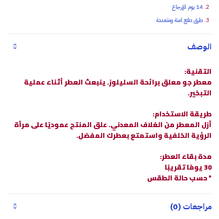
14 يوم للإرجاع
طرق دفع امنة ومتعددة
الوصف
التقنية:
معطر جو معلق برائحة السليلوز. ينبعث العطر أثناء عملية
التبخير.
طريقة الاستخدام:
أزل المعطر من الغلاف المعدني. علق المنتج عموديًا على مرآة
الرؤية الخلفية واستمتع بعطرك المفضل.
مدة بقاء العطر:
30 يومًا تقريبًا
* حسب حالة الطقس
مراجعات (0)