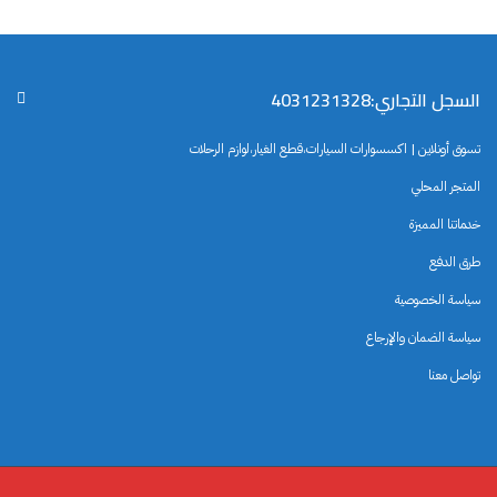
السجل التجاري:4031231328
تسوق أونلاين | اكسسوارات السيارات،قطع الغيار،لوازم الرحلات
المتجر المحلي
خدماتنا المميزة
طرق الدفع
سياسة الخصوصية
سياسة الضمان والإرجاع
تواصل معنا