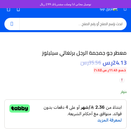
توصيل مجاني اذا وصلت مشترياتك 299 ريال
0
معطر جو جمجمة الرجل برتغالي سيليلوز
24.13
ر.س
35.56
ر.س
خصم:
11.43
ر.س
(32%)
متوفر