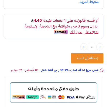
معطر جو عضوي برائحة الكرز إسباني quantity
إضافة إلى السلة
شحن سريع لكافة المدن بـ 19.99 ر.س فقـط خلال:
09 أغسطس - 07 سبتمبر