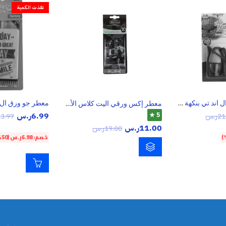
نفذت الكمية
معطر كرت جرة ال اند تي بنكهة التوت
معطر جو ورق ال 
معطر إكس ورقي اليت كلاس الأسباني
6.99
ر.س
5 ★
21
ر.س
3.97
11.00
ر.س
19.00
ر.س
خصم:
6.98
ر.س
(50%)