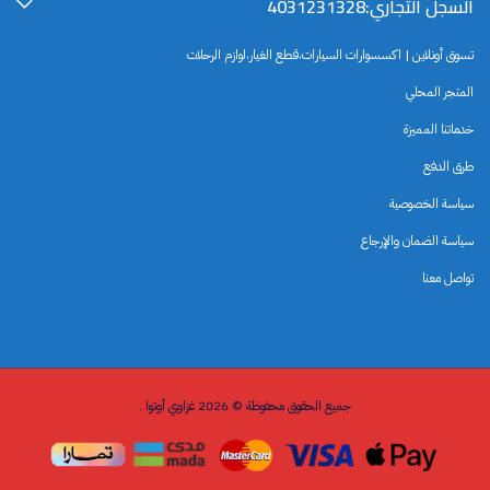
السجل التجاري:4031231328
تسوق أونلاين | اكسسوارات السيارات،قطع الغيار،لوازم الرحلات
المتجر المحلي
خدماتنا المميزة
طرق الدفع
سياسة الخصوصية
سياسة الضمان والإرجاع
تواصل معنا
جميع الحقوق محفوظة © 2026 غزاوي أوتوا .