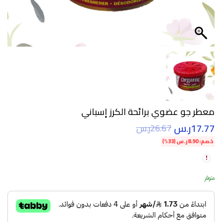
معطر جو عضوي برائحة الكرز إسباني
17.77
ر.س
26.67
ر.س
خصم:
8.90
ر.س
(33%)
متوفر