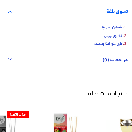
تسوق بثقة
شحن سريع
14 يوم للإرجاع
طرق دفع امنة ومتعددة
مراجعات (0)
منتجات ذات صله
نفذت الكمية