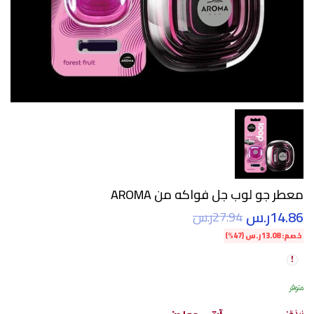
معطر جو لوب جل فواكه من AROMA
14.86
ر.س
27.94
ر.س
خصم:
13.08
ر.س
(47%)
متوفر
نبذة: