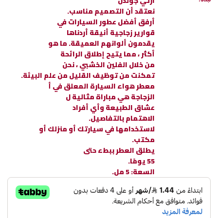
آرتي جولدن
نعتقد أن التصميم مناسب.
أرفق أفضل عطور السيارات في
قوارير زجاجية أنيقة أردناها
يقدمون ألوانهم العميقة. ما هو
أكثر ، مما يتيح إطلاق الرائحة
من خلال الفلين الخشبي ، نحن
تمكنت من توظيف القليل من علم البيئة.
معطر هواء السيارة المعلق في أ
الزجاجة هي مباراة مثالية ل
عشاق الطبيعة وأي أفراد
الاهتمام بالتفاصيل.
لاستخدامها في سيارتك أو منزلك أو
مكتب.
يطلق العطر ببطء حتى
55 يومًا.
السعة: 5 مل.