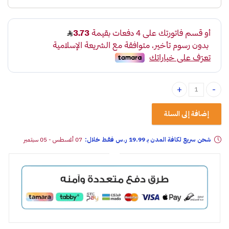
معطر جو لوب جل فواكه من AROMA quantity
إضافة إلى السلة
شحن سريع لكافة المدن بـ 19.99 ر.س فقـط خلال:
07 أغسطس - 05 سبتمبر