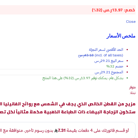
خصم:
13.97
ر.س
(32%)
Close
ملخص الأسعار
الحد الأقصى لسعر التجزئة
(incl. of all taxes)
43.18
ر.س
سعر البيع
29.21
ر.س
خصم
32%
المجموع
29.21
ر.س
بشكل عام، يمكنك توفير
13.97
ر.س
(32%)
على هذا المنتج
متوفر
نبذة:
مزيج من القطن الخالص الذي يجف في الشمس مع روائح الفانيليا ال
ستكون الزجاجة البيضاء ذات الطباعة الذهبية مكملاً مثالياً لكل تص