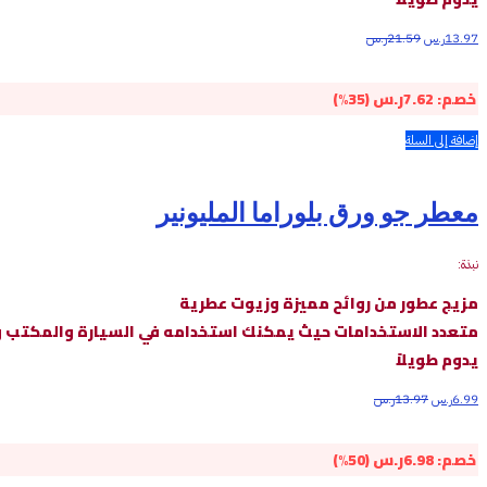
13.97
ر.س
21.59
ر.س
خصم:
7.62
ر.س
(35%)
إضافة إلى السلة
معطر جو ورق بلوراما المليونير
نبذة:
مزيج عطور من روائح مميزة وزيوت عطرية
متعدد الاستخدامات حيث يمكنك استخدامه في السيارة والمكتب و
يدوم طويلاً
6.99
ر.س
13.97
ر.س
خصم:
6.98
ر.س
(50%)