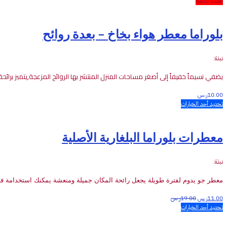
نفذت الكمية
بلوراما معطر هواء بخاخ – بعدة روائح
نبذة:
يضفي
نسيماً
خفيفاً
إلى
أصغر
مساحات
المنزل
المنتشر
بها
الروائح
المزعجة
,
يتميز
برائحة
10.00
ر.س
تحديد أحد الخيارات
معطرات بلوراما البلغارية الأصلية
نبذة:
معطر
جو
يدوم
لفترة
طويلة
يجعل
رائحة
المكان
جميلة
ومنعشة
يمكنك
استخدامة
ف
11.00
ر.س
19.00
ر.س
تحديد أحد الخيارات