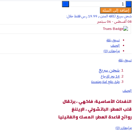
معطر
جو
إضافة إلى السلة
AROMA
شحن سريع لكافة المدن بـ 19.99 ر.س فقـط خلال:
برائحة
08 أغسطس - 06 سبتمبر
قطن
فانيلا
quantity
تسوق بثقة
الوصف
مراجعات (0)
تسوق بثقة
شحن سريع
14 يوم للإرجاع
طرق دفع امنة ومتعددة
الوصف
النفحات الأساسية: فاكهي ، برتقال
قلب العطر: الباتشولي ، الإيلنغ
روائح قاعدة العطر: المسك والفانيليا
مراجعات (0)