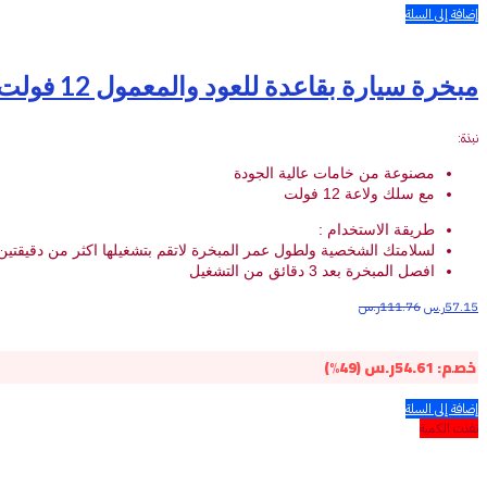
إضافة إلى السلة
مبخرة سيارة بقاعدة للعود والمعمول 12 فولت
نبذة:
مصنوعة من خامات عالية الجودة
مع سلك ولاعة 12 فولت
طريقة الاستخدام :
لسلامتك الشخصية ولطول عمر المبخرة لاتقم بتشغيلها اكثر من دقيقتين
افصل المبخرة بعد 3 دقائق من التشغيل
57.15
ر.س
111.76
ر.س
خصم:
54.61
ر.س
(49%)
إضافة إلى السلة
نفذت الكمية