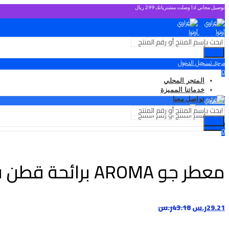
توصيل مجاني اذا وصلت مشترياتك 299 ريال
بحث
تسجيل الدخول
مرحبًا،
0
المتجر المحلي
0.00
ر.س
خدماتنا المميزة
القائمة
تواصل معنا
القائمة
تسجيل الدخول
مرحبًا،
بحث
بحث
0
0
0.00
ر.س
0.00
ر.س
معطر جو AROMA برائحة قطن فانيلا
29.21
ر.س
43.18
ر.س