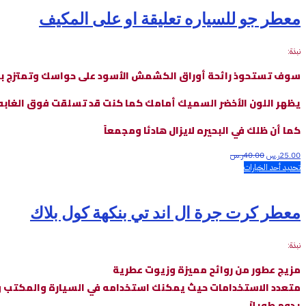
معطر جو للسياره تعليقة او على المكيف
نبذة:
سوف تستحوذ رائحة أوراق الكشمش الأسود على حواسك وتمتزج برائح
يظهر اللون الأخضر السميك أمامك كما كنت قد تسلقت فوق الغابه
كما أن ظلك في البحيره لايزال هادئا ومجمعاً
25.00
ر.س
40.00
ر.س
تحديد أحد الخيارات
معطر كرت جرة ال اند تي بنكهة كول بلاك
نبذة:
مزيج عطور من روائح مميزة وزيوت عطرية
متعدد الاستخدامات حيث يمكنك استخدامه في السيارة والمكتب و
يدوم طويلاً