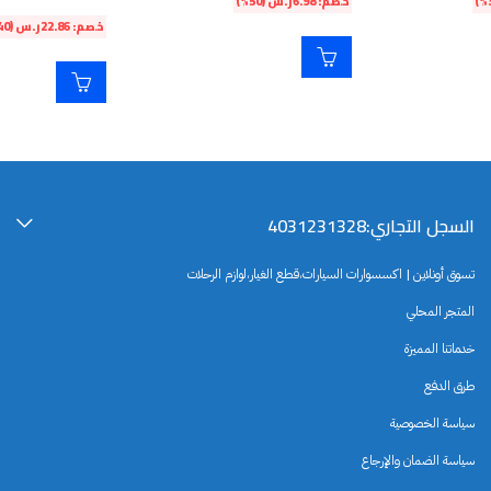
خصم:
6.98
ر.س
(50%)
خصم:
22.86
ر.س
(40%)
السجل التجاري:4031231328
تسوق أونلاين | اكسسوارات السيارات،قطع الغيار،لوازم الرحلات
المتجر المحلي
خدماتنا المميزة
طرق الدفع
سياسة الخصوصية
سياسة الضمان والإرجاع