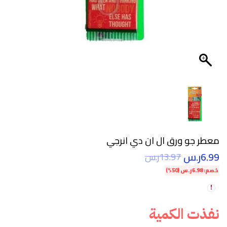
معطر جو ورق ال ان دي انرجي
6.99
ر.س
13.97
ر.س
خصم:
6.98
ر.س
(50%)
نفذت الكمية