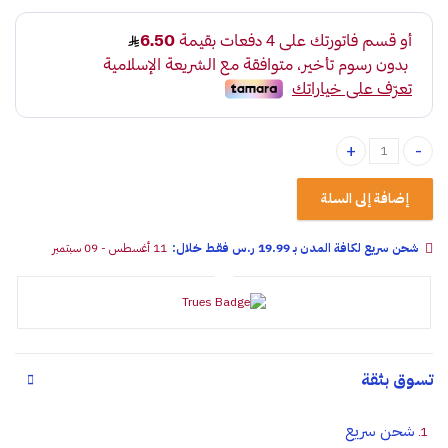
مفك كلبسات quantity
إضافة إلى السلة
شحن سريع لكافة المدن بـ 19.99 ر.س فقـط خلال:
11 أغسطس - 09 سبتمبر
تسوق بثقة
شحن سريع