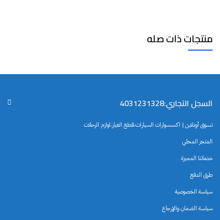
منتجات ذات صله
السجل التجاري:4031231328
تسوق أونلاين | اكسسوارات السيارات،قطع الغيار،لوازم الرحلات
المتجر المحلي
خدماتنا المميزة
طرق الدفع
سياسة الخصوصية
سياسة الضمان والإرجاع