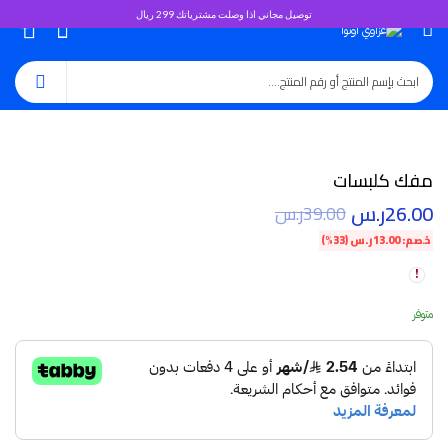
توصيل مجاني اذا وصلت مشترياتك 299 ريال
0
مفك كلبسات
26.00
ر.س
39.00
ر.س
خصم:
13.00
ر.س
(33%)
متوفر