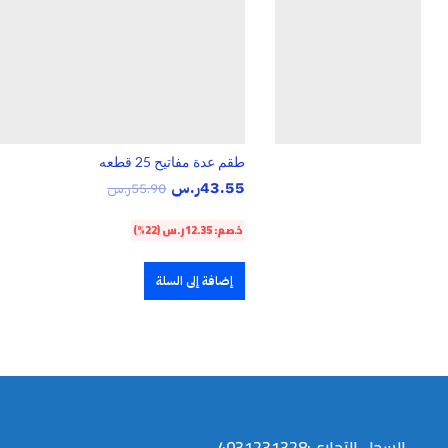
د
طقم عدة مفاتيح 25 قطعه
43.55
ر.س
.س
55.90
ر.س
خصم:
12.35
ر.س
(22%)
إضافة إلى السلة
السجل التجاري:4031231328