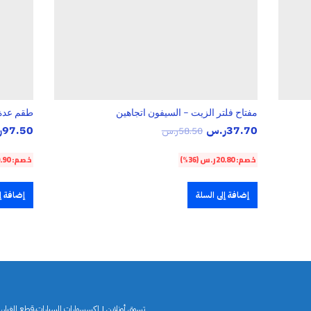
مفتاح فلتر الزيت – السيفون اتجاهين
طقم عدة مف
37.70
ر.س
97.50
ر
58.50
ر.س
خصم:
20.80
ر.س
(36%)
خصم:
.90
إضافة إلى السلة
إضافة إل
تسوق أونلاين | اكسسوارات السيارات،قطع الغيار،لو