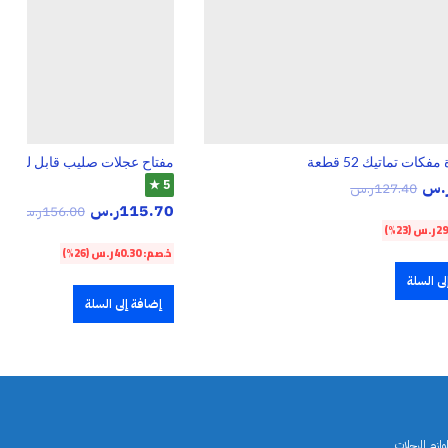
كات تماتيك 52 قطعة
مفتاح عجلات صليب قابل للطي ك
.س
5 ★
127.40
ر.س
115.70
ر.س
156.00
ر.س
29
ر.س
(23%)
خصم:
40.30
ر.س
(26%)
ى السلة
إضافة إلى السلة
ازم الرحلات