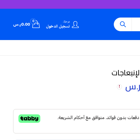
0
مرحبًا،
0.00
ر.س
تسجيل الدخول
نبعاجات
.س