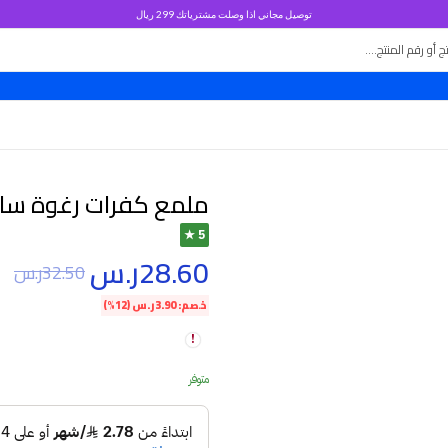
توصيل مجاني اذا وصلت مشترياتك 299 ريال
ملمع كفرات رغوة سا
5 ★
28.60
ر.س
32.50
ر.س
خصم:
3.90
ر.س
(12%)
متوفر