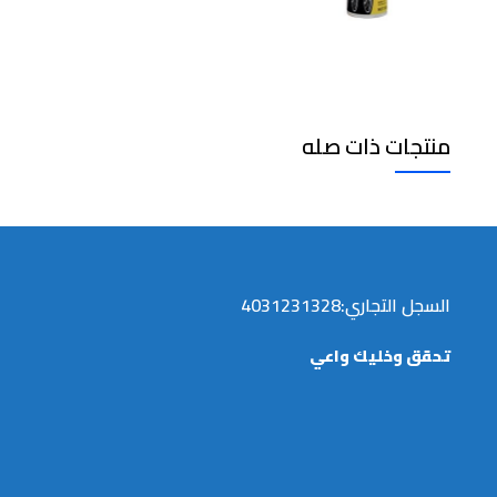
منتجات ذات صله
السجل التجاري:4031231328
تحقق وخليك واعي