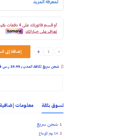
إضافة إلى الس
ملمع كفرات رغوة سافي quantity
شحن سريع لكافة المدن بـ 19.99 ر.س فقـط خلال:
تسوق بثقة
معلومات إضافية
شحن سريع
14 يوم للإرجاع