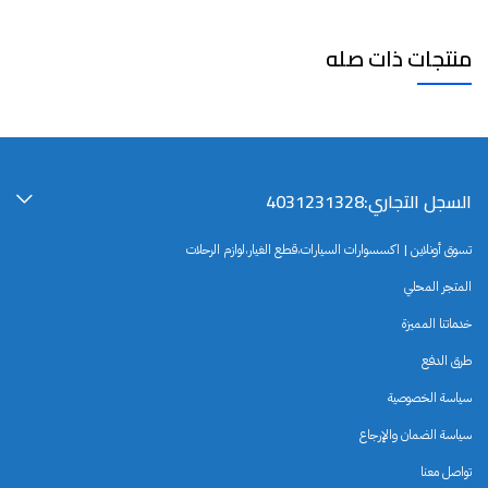
منتجات ذات صله
السجل التجاري:4031231328
تسوق أونلاين | اكسسوارات السيارات،قطع الغيار،لوازم الرحلات
المتجر المحلي
خدماتنا المميزة
طرق الدفع
سياسة الخصوصية
سياسة الضمان والإرجاع
تواصل معنا