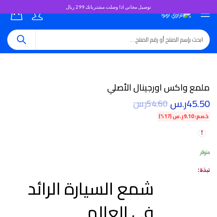
توصيل مجاني اذا وصلت مشترياتك 299 ريال
0
ملمع واكس اورجينال الأصلي
45.50
ر.س
54.60
ر.س
خصم:
9.10
ر.س
(17%)
متوفر
نبذة:
شمع السيارة الرائد
في العالم