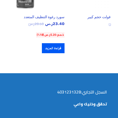
ير
سورد رغوة التنظيف المتعدد
23.40
ر.س
1
ر.س
28.60
ر.س
خصم:
5.20
ر.س
(18%)
قراءة المزيد
السجل التجاري:4031231328
تحقق وخليك واعي