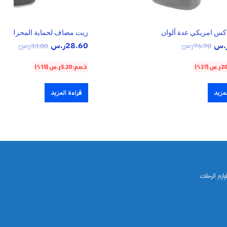
كس امريكي عدة ألوان
زيت مضاف لحماية المحرك من 
.س
28.60
ر.س
76.70
ر.س
33.80
ر.س
20
ر.س
(27%)
خصم:
5.20
ر.س
(15%)
مزيد
قراءة المزيد
ازم الرحلات