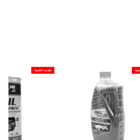
مية
نفذت الكمية