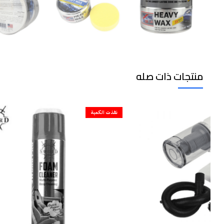
منتجات ذات صله
نفذت الكمية