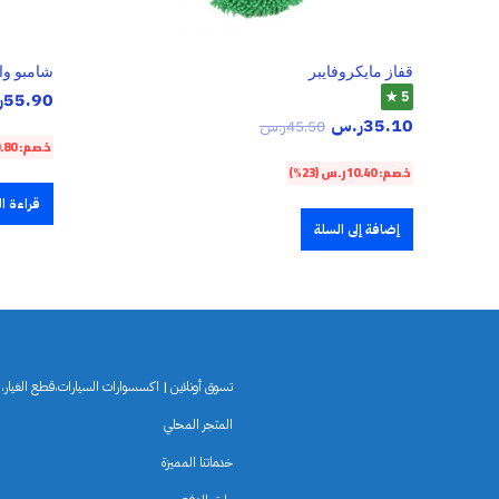
قفاز مايكروفايبر
شامبو وا
5 ★
55.90
ر
35.10
ر.س
45.50
ر.س
خصم:
.80
خصم:
10.40
ر.س
(23%)
قراءة ال
إضافة إلى السلة
تسوق أونلاين | اكسسوارات السيارات،قطع الغيار،لو
المتجر المحلي
خدماتنا المميزة