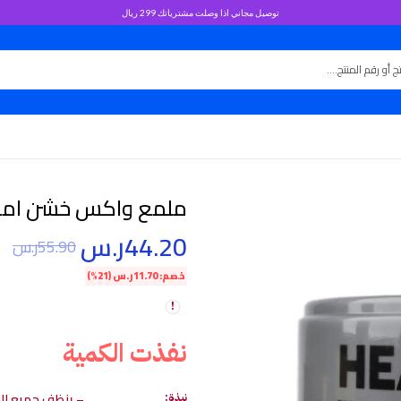
توصيل مجاني اذا وصلت مشترياتك 299 ريال
ملمع واكس خشن ام
44.20
ر.س
55.90
ر.س
خصم:
11.70
ر.س
(21%)
نفذت الكمية
– ينظف جميع الق
نبذة: