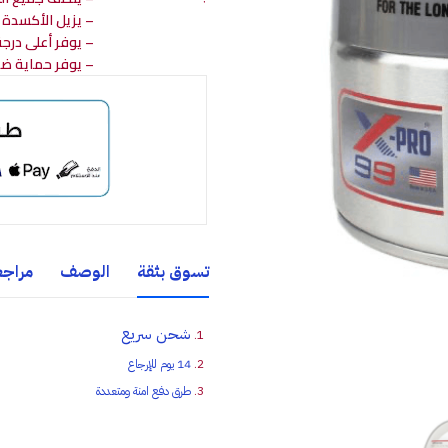
– يزيل الأكسدة و
– يوفر أعلى درج
– يوفر حماية ضد
تسوق بثقة
الوصف
مراجعا
شحن سريع
14 يوم للإرجاع
طرق دفع امنة ومتعددة