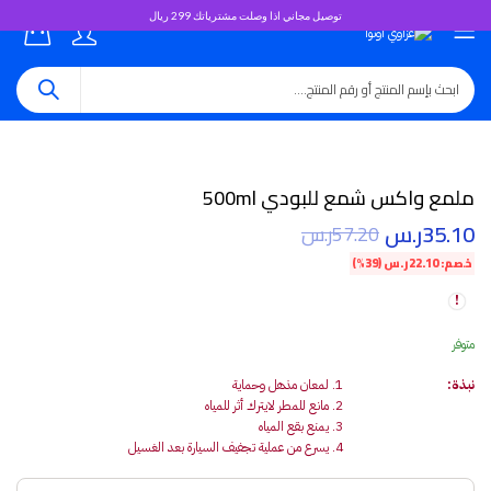
توصيل مجاني اذا وصلت مشترياتك 299 ريال
0
ملمع واكس شمع للبودي 500ml
35.10
ر.س
57.20
ر.س
خصم:
22.10
ر.س
(39%)
متوفر
نبذة:
لمعان مذهل وحماية
مانع للمطر لايترك أثر للمياه
يمنع بقع المياه
يسرع من عملية تجفيف السيارة بعد الغسيل