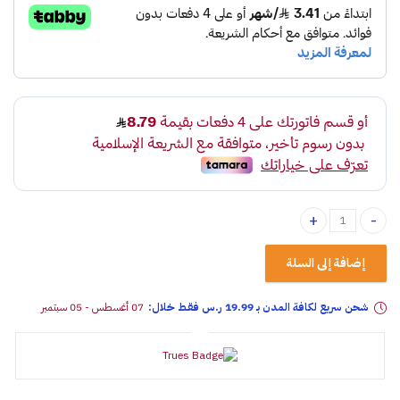
ملمع واكس شمع للبودي 500ml quantity
إضافة إلى السلة
شحن سريع لكافة المدن بـ 19.99 ر.س فقـط خلال:
07 أغسطس - 05 سبتمبر