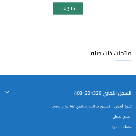
Log In
منتجات ذات صله
السجل التجاري:4031231328
تسوق أونلاين | اكسسوارات السيارات،قطع الغيار،لوازم الرحلات
المتجر المحلي
خدماتنا المميزة