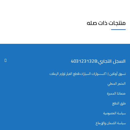
منتجات ذات صله
السجل التجاري:4031231328
تسوق أونلاين | اكسسوارات السيارات،قطع الغيار،لوازم الرحلات
المتجر المحلي
خدماتنا المميزة
طرق الدفع
سياسة الخصوصية
سياسة الضمان والإرجاع