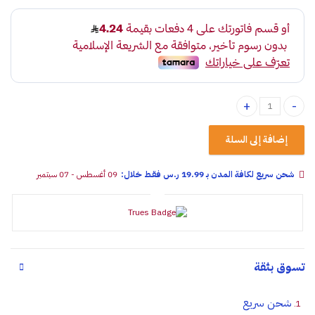
منشفة تلميع مايكروفايبر 3 قطع quantity
إضافة إلى السلة
شحن سريع لكافة المدن بـ 19.99 ر.س فقـط خلال:
09 أغسطس - 07 سبتمبر
تسوق بثقة
شحن سريع