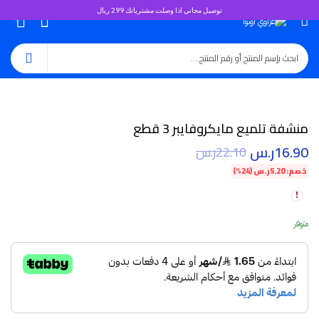
توصيل مجاني اذا وصلت مشترياتك 299 ريال
0
منشفة تلميع مايكروفايبر 3 قطع
16.90
ر.س
22.10
ر.س
خصم:
5.20
ر.س
(24%)
متوفر