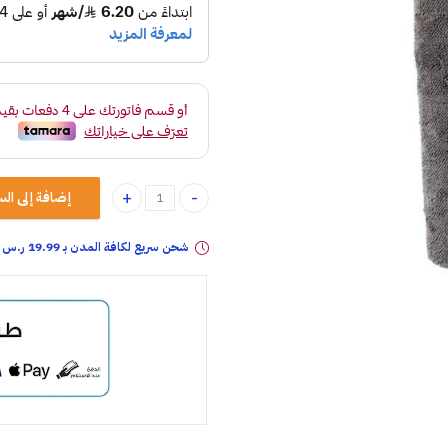
إضافة إلى الس
منشفة مايكروفايبر 160CM X60CM كبير quantity
شحن سريع لكافة المدن بـ 19.99 ر.س فقـط خلال: