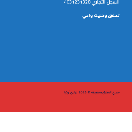
السجل التجاري:4031231328
تحقق وخليك واعي
جميع الحقوق محفوظة © 2026 غزاوي أوتوا .