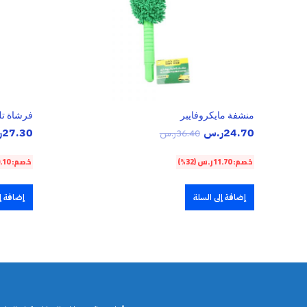
منشفة مايكروفايبر
فرشاة تل
24.70
ر.س
27.30
ر
36.40
ر.س
خصم:
11.70
ر.س
(32%)
خصم:
.10
إضافة إلى السلة
إضافة إل