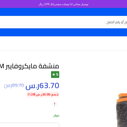
توصيل مجاني اذا وصلت مشترياتك 299 ريال
منشفة مايكروفايبر 160CM X60CM كبير
5 ★
63.70
ر.س
89.70
ر.س
خصم:
26.00
ر.س
(29%)
متوفر