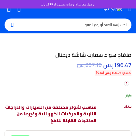
توصيل مجاني اذا وصلت مشترياتك 299 ريال
0
منفاخ هواء سمارت شاشة ديجتال
196.47
ر.س
297.18
ر.س
خصم:
100.71
ر.س
(34%)
متوفر
مناسب لأنواع مختلفة من السيارات والدراجات
نبذة:
النارية والمركبات الكهربائية وغيرها من
المنتجات القابلة للنفخ