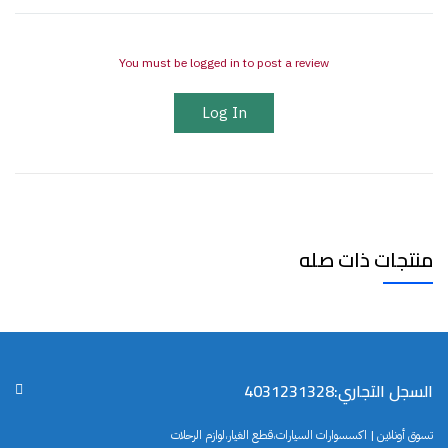
You must be logged in to post a review
Log In
منتجات ذات صله
السجل التجاري:4031231328
تسوق أونلاين | اكسسوارات السيارات،قطع الغيار،لوازم الرحلات