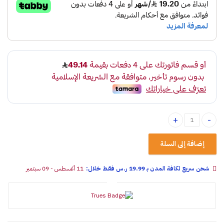
منفاخ هواء سمارت شاشة ديجتال quantity
إضافة إلى السلة
شحن سريع لكافة المدن بـ 19.99 ر.س فقـط خلال:
11 أغسطس - 09 سبتمبر