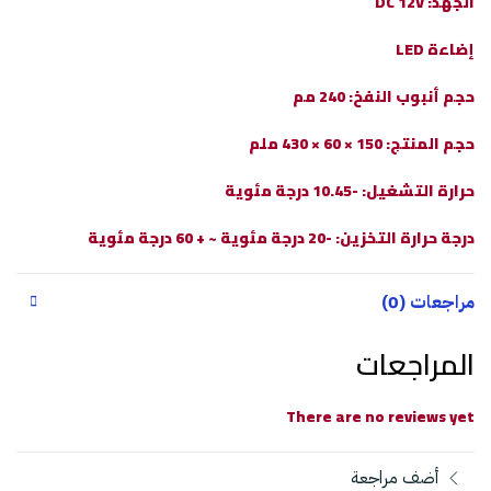
الجهد: DC 12V
إضاءة LED
حجم أنبوب النفخ: 240 مم
حجم المنتج: 150 × 60 × 430 ملم
حرارة التشغيل: -10.45 درجة مئوية
درجة حرارة التخزين: -20 درجة مئوية ~ + 60 درجة مئوية
مراجعات (0)
المراجعات
There are no reviews yet
أضف مراجعة