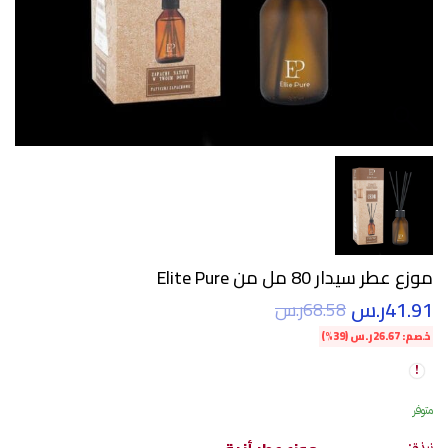
موزع عطر سيدار 80 مل من Elite Pure
41.91
ر.س
68.58
ر.س
خصم:
26.67
ر.س
(39%)
متوفر
نبذة: