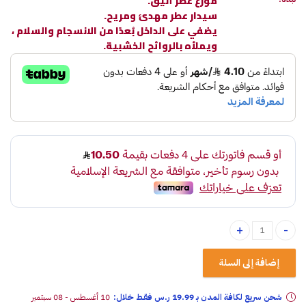
موزع عطر أنيق.
سيدار عطر مهدئ ومريح.
يضفي على الداخل بُعدًا من الانسجام والسلام ،
ويملأه بالروائح الخشبية.
موزع عطر سيدار 80 مل من Elite Pure quantity
إضافة إلى السلة
شحن سريع لكافة المدن بـ 19.99 ر.س فقـط خلال:
10 أغسطس - 08 سبتمبر