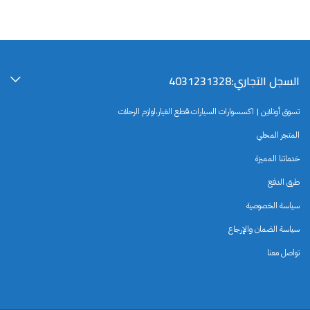
السجل التجاري:4031231328
تسوق أونلاين | اكسسوارات السيارات،قطع الغيار،لوازم الرحلات
المتجر المحلي
خدماتنا المميزة
طرق الدفع
سياسة الخصوصية
سياسة الضمان والإرجاع
تواصل معنا