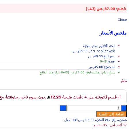
خصم:
37.00
ر.س
(43%)
Close
ملخص الأسعار
الحد الأقصى لسعر التجزئة
(incl. of all taxes)
86.00
ر.س
سعر البيع
49.00
ر.س
خصم
43%
المجموع
49.00
ر.س
بشكل عام، يمكنك توفير
37.00
ر.س
(43%)
على هذا المنتج
متوفر
وسادة
فرو
إضافة إلى السلة
مربع
شحن سريع لكافة المدن بـ 19.99 ر.س فقـط خلال:
ابيض
07 أغسطس - 05 سبتمبر
بني