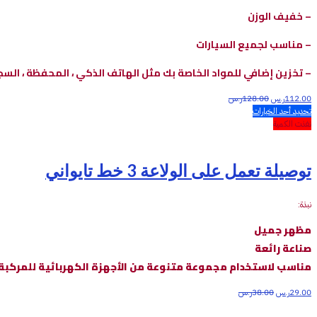
– خفيف الوزن
– مناسب لجميع السيارات
– تخزين إضافي للمواد الخاصة بك مثل الهاتف الذكي ، المحفظة ، السجائر 
112.00
ر.س
128.00
ر.س
تحديد أحد الخيارات
نفذت الكمية
توصيلة تعمل على الولاعة 3 خط تايواني
نبذة:
مظهر جميل
صناعة رائعة
مناسب لاستخدام مجموعة متنوعة من الأجهزة الكهربائية للمركب
29.00
ر.س
38.00
ر.س