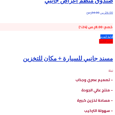
صندوق منظم أغراض جانبي
26.00
ر.س
34.00
ر.س
خصم:
8.00
ر.س
(24%)
قراءة المزيد
نفذت الكمية
مسند جانبي للسيارة + مكان للتخزين
نبذة:
– تصميم عصري وجذاب
– منتج عالي الجودة
– مساحة تخزين كبيرة
– سهولة التركيب