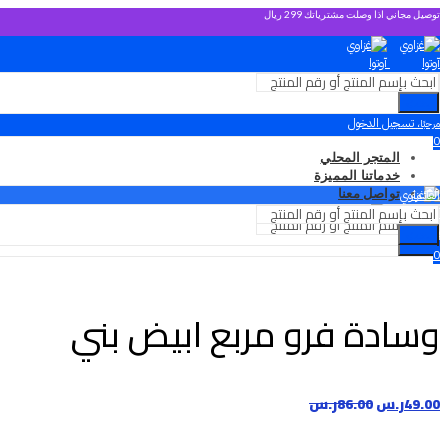
توصيل مجاني اذا وصلت مشترياتك 299 ريال
بحث
تسجيل الدخول
مرحبًا،
0
المتجر المحلي
0.00
ر.س
خدماتنا المميزة
القائمة
تواصل معنا
القائمة
تسجيل الدخول
مرحبًا،
بحث
بحث
0
0
0.00
ر.س
0.00
ر.س
وسادة فرو مربع ابيض بني
49.00
ر.س
86.00
ر.س