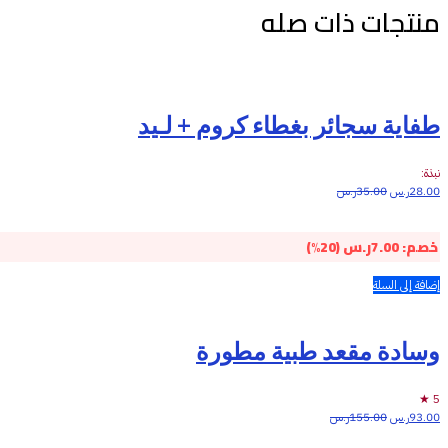
منتجات ذات صله
طفاية سجائر بغطاء كروم + لـيد
نبذة:
28.00
ر.س
35.00
ر.س
خصم:
7.00
ر.س
(20%)
إضافة إلى السلة
وسادة مقعد طبية مطورة
5 ★
93.00
ر.س
155.00
ر.س