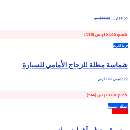
189.00
ر.س
290.00
ر.س
خصم:
101.00
ر.س
(35%)
قراءة المزيد
شماسة مظلة للزجاج الأمامي للسيارة
29.00
ر.س
52.00
ر.س
خصم:
23.00
ر.س
(44%)
إضافة إلى السلة
نفذت الكمية