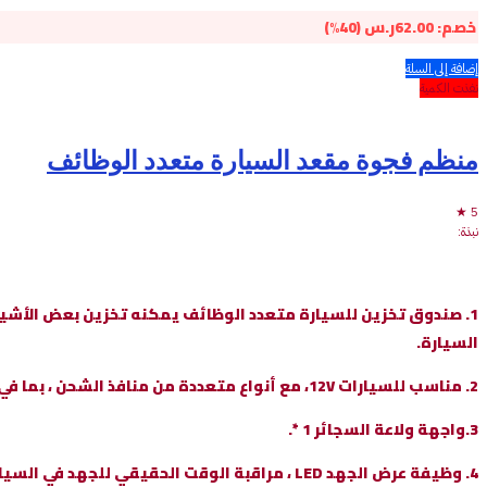
خصم:
62.00
ر.س
(40%)
إضافة إلى السلة
نفذت الكمية
منظم فجوة مقعد السيارة متعدد الوظائف
5 ★
نبذة:
1. صندوق تخزين للسيارة متعدد الوظائف يمكنه تخزين بعض الأشيا
السيارة.
2. مناسب للسيارات 12V، مع أنواع متعددة من منافذ الشحن ، بما في ذلك منافذ USB 3 * 2.4A ، 1 * QC3.0 سريع الشحن منفذ USB ، 1 * منفذ Type-C ، وقابس 1 * 220V (متوافق مع لتشغيل الأجهزة المنزلية) .
3.واجهة ولاعة السجائر 1 *.
4. وظيفة عرض الجهد LED ، مراقبة الوقت الحقيقي للجهد في السيارة لمنع الجهد من أن يكون مرتفعًا جدًا أو منخفضًا جدًا.