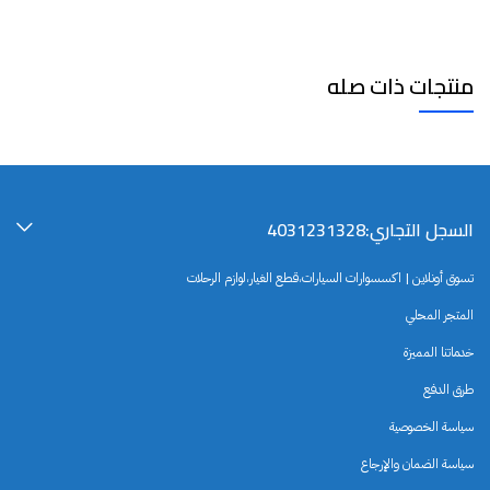
منتجات ذات صله
السجل التجاري:4031231328
تسوق أونلاين | اكسسوارات السيارات،قطع الغيار،لوازم الرحلات
المتجر المحلي
خدماتنا المميزة
طرق الدفع
سياسة الخصوصية
سياسة الضمان والإرجاع