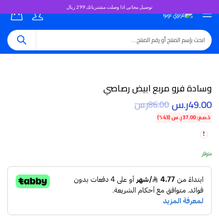
توصيل مجاني اذا وصلت مشترياتك 299 ريال
0
وسادة فرو مربع ابيض رصاصي
49.00
ر.س
86.00
ر.س
خصم:
37.00
ر.س
(43%)
متوفر