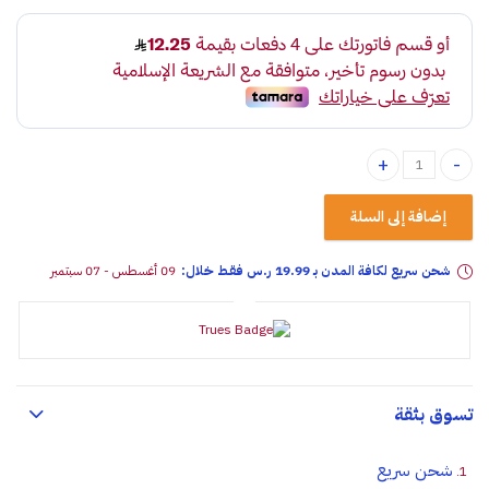
وسادة فرو مربع ابيض رصاصي quantity
إضافة إلى السلة
شحن سريع لكافة المدن بـ 19.99 ر.س فقـط خلال:
09 أغسطس - 07 سبتمبر
تسوق بثقة
شحن سريع