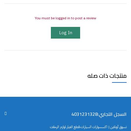
You must be logged in to post a review
Log In
منتجات ذات صله
السجل التجاري:4031231328
تسوق أونلاين | اكسسوارات السيارات،قطع الغيار،لوازم الرحلات