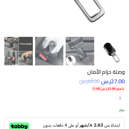
وصلة حزام الأمان
27.00
ر.س
49.00
ر.س
خصم:
22.00
ر.س
(45%)
متوفر