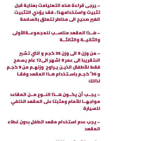
– يرجى قراءة هذه التعليامت بعناية قبل
تثبيت واستخدامهذا ، فقد يؤدي التثبيت
الغير صحيح الى مخاطر تتعلق بالسلامة
– هــذا المقعد مناســب للمجموعــةالأولى
والثانيــة والثالثــة
– من وزن 9 الى وزن 36 كجم و التي تشير
الىتقريبا الى عمر 9 اشهر الى12 عام يسمح
فقط للأطفال الذيـن يـراوح وزنهـم من 9 كجـم
و 36 ً كجـم باسـتخدام هـذا المقعد وفقـا
لذالك
– يجــب أن يكــون هــذا النــوع مــن المقاعد
مواجهــا للأمام ومثبتا على المقعد الخلفي
للسيارة
– يجب عدم استخدام مقعد الطفل بدون غطاء
المقعد