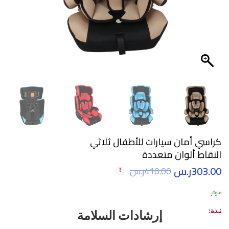
كراسي أمان سيارات للأطفال ثلاثي
النقاط ألوان متعددة
303.00
ر.س
410.00
ر.س
متوفر
نبذة:
إرشادات السلامة