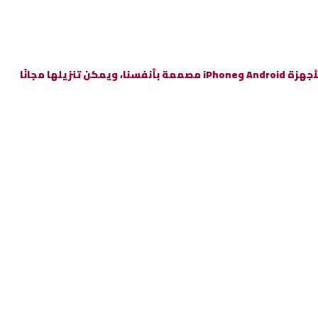
17. يعمل مع جميع بطاريات 12 فولت./ لاسلكي (بلوتوث 4.2) في 10 أمتار./ برنامج متضمن لأجهزة Android وiPhone./ جميع التطبيقات لأجهزة Android وiPhone مصممة بأنفسنا، ويمكن تنزيلها مجانًا