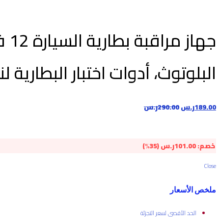
جه
البلوتوث، أدوات اختبار البطارية لنظامي 
189.00
ر.س
290.00
ر.س
خصم:
101.00
ر.س
(35%)
Close
ملخص الأسعار
الحد الأقصى لسعر التجزئة