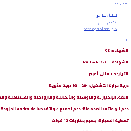
تسوق بثقة
السيارة
لاسلكيًا
شحن سريع
بتقنية
14 يوم للإرجاع
البلوتوث،
طرق دفع امنة ومتعددة
أدوات
اختبار
الوصف
البطارية
الشهادة: CE
لنظامي
التشغيل
الشهادة: RoHS، FCC، CE
Android
وIOS
التيار: 1.5 مللي أمبير
quantity
درجة حرارة التشغيل: -40 – 90 درجة مئوية
اللغة: الإنجليزية والروسية والألمانية والنرويجية والفيتنامية وال
دعم الهواتف المحمولة: دعم لجميع هواتف iOS وAndroid المزودة بتقنية Bluetooth 4.0
تغطية السيارة: جميع بطاريات 12 فولت