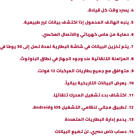
4. يسرد وقت كل قيادة.
5. ينبه الهاتف المحمول إذا اكتشف بيانات غير طبيعية.
6. حماية من ماس كهربائي والاتصال العكسي.
7. يتم تخزين البيانات في شاشة البطارية لمدة تصل إلى 30 يومًا في حالة عدم المزامنة.
8. المزامنة التلقائية عند وجود الجهاز في نطاق البلوتوث.
9. متوافق مع جميع بطاريات المركبات 12 فولت.
10. يعرض البيانات التاريخية بيانياً.
11. اكتشاف بدء تشغيل المحرك تلقائيًا.
12. تطبيق مجاني لنظامي التشغيل iOS وAndroid.
13. يدعم إدارة البطاريات المتعددة
14. حساب خاص حصري، لن تضيع البيانات