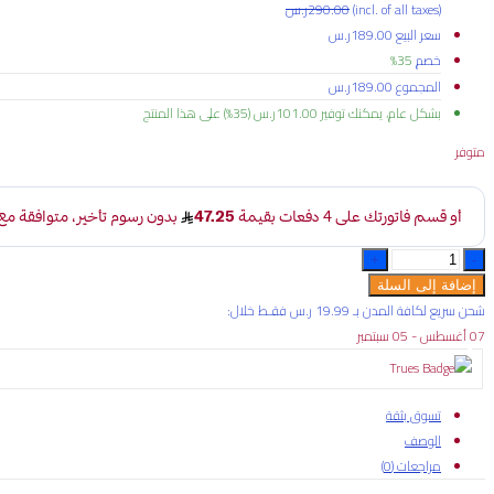
(incl. of all taxes)
290.00
ر.س
سعر البيع
189.00
ر.س
خصم
35%
المجموع
189.00
ر.س
بشكل عام، يمكنك توفير
101.00
ر.س
(35%)
على هذا المنتج
متوفر
جهاز
مراقبة
إضافة إلى السلة
بطارية
شحن سريع لكافة المدن بـ 19.99 ر.س فقـط خلال:
السيارة
07 أغسطس - 05 سبتمبر
12
فولت،
تطبيق
تسوق بثقة
مراقبة
الوصف
صحة
مراجعات (0)
بطارية