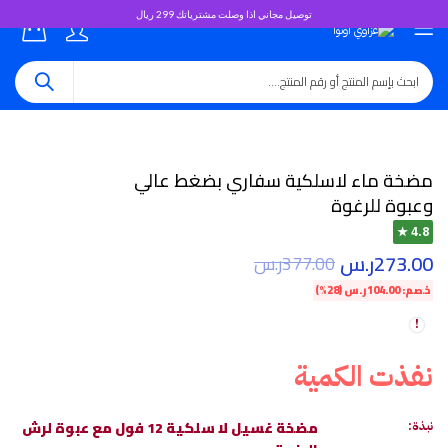
توصيل مجاني اذا وصلت مشترياتك 299 ريال
0
مضخة ماء لاسلكية سفاري بضغط عالي
وعبوة للرغوة
4.8 ★
273.00
ر.س
377.00
ر.س
خصم:
104.00
ر.س
(28%)
نفذت الكمية
مضخة غسيل لا سلكية 12 فول مع عبوة لرش
نبذة: