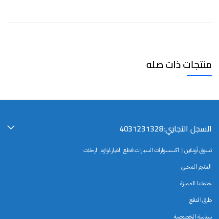
منتجات ذات صله
السجل التجاري:4031231328
تسوق أونلاين | اكسسوارات السيارات،قطع الغيار،لوازم الرحلات
المتجر المحلي
خدماتنا المميزة
طرق الدفع
سياسة الخصوصية