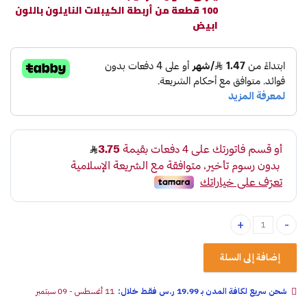
100 قطعة من أربطة الكيبلات النايلون باللون
ابيض
رباط أسود مقاس 4.0X150MM عدد 100 quantity
إضافة إلى السلة
شحن سريع لكافة المدن بـ 19.99 ر.س فقـط خلال:
11 أغسطس - 09 سبتمبر