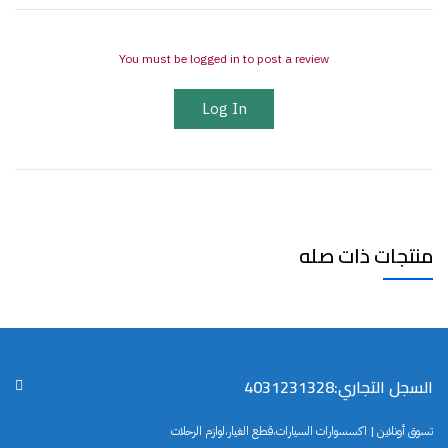
You must be logged in to post a review
Log In
منتجات ذات صله
السجل التجاري:4031231328
تسوق أونلاين | اكسسوارات السيارات،قطع الغيار،لوازم الرحلات