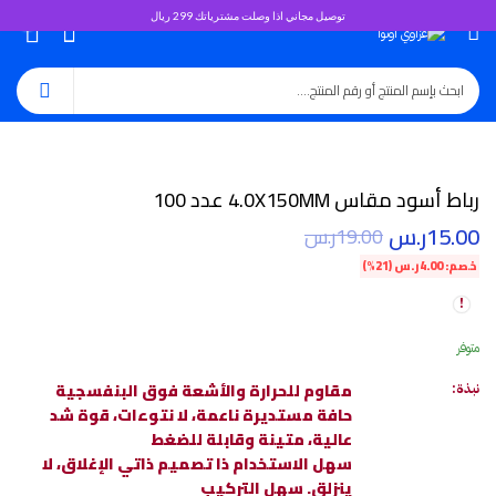
توصيل مجاني اذا وصلت مشترياتك 299 ريال
0
رباط أسود مقاس 4.0X150MM عدد 100
15.00
ر.س
19.00
ر.س
خصم:
4.00
ر.س
(21%)
متوفر
مقاوم للحرارة والأشعة فوق البنفسجية
نبذة:
حافة مستديرة ناعمة، لا نتوءات، قوة شد
عالية، متينة وقابلة للضغط
سهل الاستخدام ذا تصميم ذاتي الإغلاق، لا
ينزلق. سهل التركيب